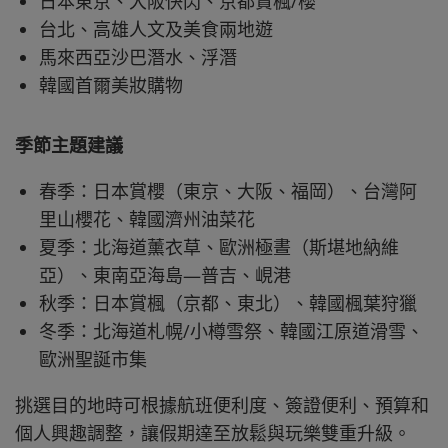
日本東京、大阪快閃、京都賞楓/櫻
台北、高雄人文及美食兩地遊
馬來西亞沙巴潛水、浮潛
韓國首爾美妝購物
季節主題建議
春季：日本賞櫻（東京、大阪、福岡）、台灣阿
里山櫻花、韓國濟州油菜花
夏季：北海道薰衣草、歐洲極晝（斯堪地納維
亞）、東南亞海島—普吉、峴港
秋季：日本賞楓（京都、東北）、韓國楓葉狩獵
冬季：北海道札幌/小樽雪祭、韓國江原道滑雪、
歐洲聖誕市集​
挑選目的地時可根據航班便利度、簽證便利、預算和
個人興趣調整，讓假期達至放鬆與玩樂雙重升級。