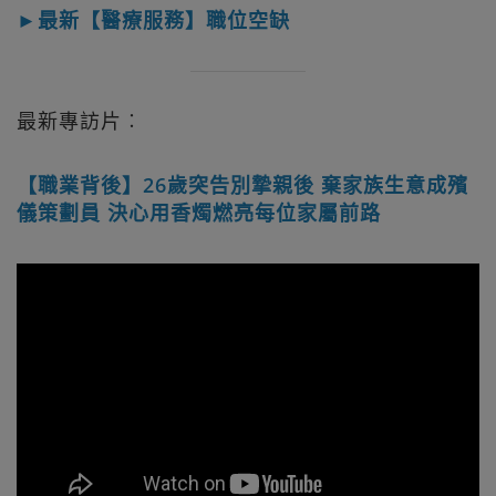
►最新【醫療服務】職位空缺
最新專訪片︰
【職業背後】26歲突告別摯親後 棄家族生意成殯
儀策劃員 決心用香燭燃亮每位家屬前路