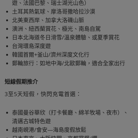
遊、法國巴黎、瑞士湖光山色）
土耳其熱氣球、摩洛哥撒哈拉沙漠
北美東西岸、加拿大洛磯山脈
澳洲、紐西蘭賞花、極光、南島自駕
日本北海道冬日滑雪/溫泉體驗、或夏季賞花
台灣環島深度遊
韓國首爾+釜山/濟州深度文化行
郵輪旅行：如地中海/北歐郵輪，適合全家出行​
短線假期推介
3至5天短假，快閃充電首選：
泰國曼谷華欣（打卡餐廳、綿羊牧場、夜市）、
清邁古城特色遊
越南峴港/會安—海島度假放鬆