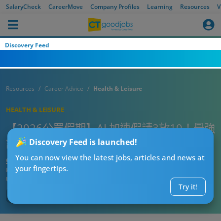
SalaryCheck
CareerMove
Company Profiles
Learning
Resources
V
Discovery Feed
Resources
Career Advice
Health & Leisure
HEALTH & LEISURE
【2026公眾假期】AL加連假請3放10！最強
請假攻略
Discovery Feed is launched!
You can now view the latest jobs, articles and news at
CT放假特攻隊
your fingertips.
Published:
2026-08-06 21:38
Updated:
2026-08-06 21:38
Try it!