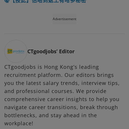
🤫【按此】估唔到返工有咁多秘密
Advertisement
CTgoodjobs’ Editor
CTgoodjobs is Hong Kong’s leading
recruitment platform. Our editors brings
you the latest salary trends, interview tips,
and professional courses. We provide
comprehensive career insights to help you
navigate career transitions, break through
bottlenecks, and stay ahead in the
workplace!