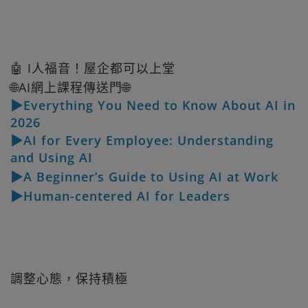
🤖 I人福音！屋企都可以上堂
🌐AI網上課程傳送門🌐
▶Everything You Need to Know About AI in
2026
▶AI for Every Employee: Understanding
and Using AI
▶A Beginner’s Guide to Using AI at Work
▶Human-centered AI for Leaders
調整心態，保持積極