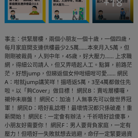
+
18
事主：供緊層樓，兩個小朋友一個十歲，一個四歲，
每月家庭開支連供樓最少2.5萬……本來月入5萬，但
剛剛被裁員，人到中年，45歲，好大壓力…… 上求職
網，得細公司請人，但又畀唔起人工。點算，前路茫
茫，好想jump，但睇返個女仲咁細咁可愛…… 網民
A：咁就jump講笑咩！搵唔返5萬，3至4萬都做住先
啦。以「夠Cover」做目標！ 網民B：賣咗層樓囉，
襯仲未崩盤！ 網民C：加油！人無事先可以做世界冠
軍！ 網民D：唔好亂諗嘢！最壞情況都只係破產！重
新開始！ 網民E：一定會有辦法，千祈唔好諗傻事，
小朋友好需要你！ 網民F：男人要背負家庭，一定有
壓力！但唔好一失敗就想去逃避，命仔一定緊要過資