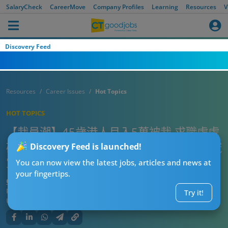
SalaryCheck
CareerMove
Company Profiles
Learning
Resources
V
Discovery Feed
Resources
Career Issues
Hot Topics
HOT TOPICS
【裁員潮】45歲港人月入5萬被裁 求職處處
碰壁欲尋短見 網民：人無事先可以做世界冠
Discovery Feed is launched!
軍！
You can now view the latest jobs, articles and news at
your fingertips.
CT熱話管理員
Published:
2026-06-10 14:15
Try it!
Updated:
2026-06-10 14:15