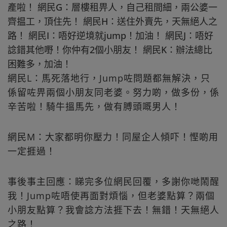
產啦！ 網民G：層樓租畀人，自己租間細，兩公婆一
齊揾工，頂住先！ 網民H：送住外賣先，天無絕人之
路！ 網民I：唔好逆境就jump！加油！ 網民J：唔好
諗錯其他嘢！你仲有2個小朋友！ 網民K：辦法總比
困難多，加油！
網民L：馬死落地行，Jump咗問題都無解決，只
係留咗畀兩個小朋友同老婆。努力啲，做多份，係
辛苦啦！騎牛搵馬先，做有膊頭嘅男人！
網民M：大家都明你壓力！同屋企人傾吓！慳啲用
一定捱過！
事後事主回應：睇完多位網民回覆，多謝你哋鬧醒
我！Jump咗唔使再面對煩惱，但老婆點算？兩個
小朋友點算？我會諗方法捱下去！無錯！天無絕人
之路！