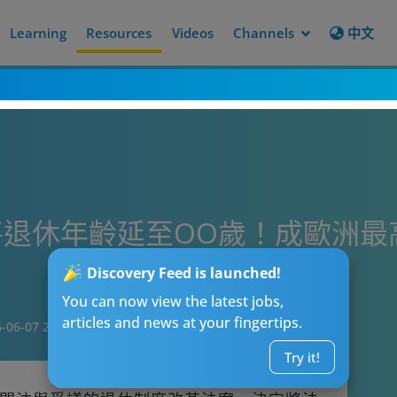
Learning
Resources
Videos
Channels
中文
退休年齡延至OO歲！成歐洲最
Discovery Feed is launched!
You can now view the latest jobs,
articles and news at your fingertips.
-06-07 22:15
Try it!