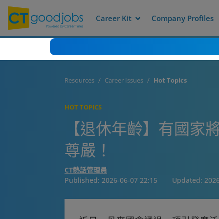
Career Kit
Company Profiles
Resources
Career Issues
Hot Topics
HOT TOPICS
【退休年齡】有國家將
尊嚴！
CT熱話管理員
Published:
2026-06-07 22:15
Updated:
2026