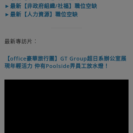
►最新【非政府組織/社福】職位空缺
►最新【人力資源】職位空缺
最新專訪片︰
【office豪華旅行團】GT Group超日系辦公室展
現年輕活力 仲有Poolside畀員工放水燈！