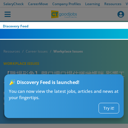
SalaryCheck
CareerMove
Company Profiles
Learning
Resources
V
Discovery Feed
Resources
Career Issues
Workplace Issues
WORKPLACE ISSUES
【職場形象】開口埋口提住嗲哋媽咪 影響工
作形象好大鑊？
Discovery Feed is launched!
You can now view the latest jobs, articles and news at
CTgoodjobs’ Editor
your fingertips.
Published:
2026-05-31 12:15
Updated:
2026-05-31 12:15
Try it!