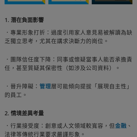
1. 潛在負面影響
．專業形象打折：過度引用家人意見易被解讀為缺
乏獨立思考，尤其在講求決斷力的崗位。
．團隊信任度下降：同事或懷疑當事人能否承擔責
任，甚至質疑其保密性（如涉及公司資料）。
．晉升障礙：
管理
層可能傾向提拔「展現自主性」
的員工。
2. 情境差異考量
．行業接受度：創意或人文領域較寬容，但
金融
、
法律等傳統行業要求嚴謹形象。