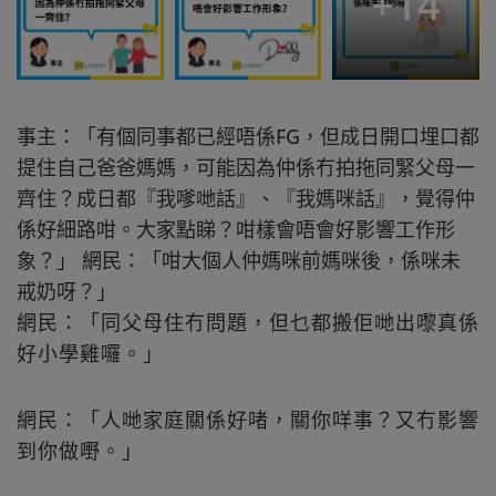
+
14
事主：「有個同事都已經唔係FG，但成日開口埋口都
提住自己爸爸媽媽，可能因為仲係冇拍拖同緊父母一
齊住？成日都『我嗲哋話』、『我媽咪話』，覺得仲
係好細路咁。大家點睇？咁樣會唔會好影響工作形
象？」 網民：「咁大個人仲媽咪前媽咪後，係咪未
戒奶呀？」
網民：「同父母住冇問題，但乜都搬佢哋出嚟真係
好小學雞囉。」
網民：「人哋家庭關係好啫，關你咩事？又冇影響
到你做嘢。」