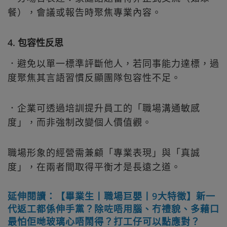
餐），會議或報告時聚焦專業內容。
4. 包容性反思
．避免以單一標準評斷他人，若同事能力達標，過
度聚焦其言語習慣反顯團隊包容性不足。
．企業可透過培訓提升員工的「職場溝通敏感
度」，而非強制改變個人價值觀。
職場形象的經營需兼顧「專業表現」與「真誠
度」，在兩者間取得平衡才是長遠之道。
延伸閱讀：【畢業生丨職場巨嬰丨9大特徵】新一
代返工都係伸手黨？除咗唔用腦、冇禮貌、多藉口
最怕佢哋玻璃心唔鬧得？打工仔可以點應對？