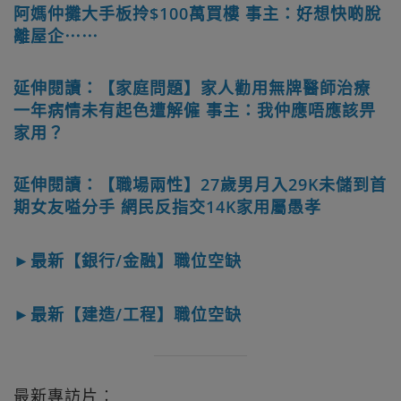
阿媽仲攤大手板拎$100萬買樓 事主：好想快啲脫
離屋企⋯⋯
延伸閱讀：【家庭問題】家人勸用無牌醫師治療
一年病情未有起色遭解僱 事主：我仲應唔應該畀
家用？
延伸閱讀：【職場兩性】27歲男月入29K未儲到首
期女友嗌分手 網民反指交14K家用屬愚孝
►最新【銀行/金融】職位空缺
►最新【建造/工程】職位空缺
最新專訪片︰