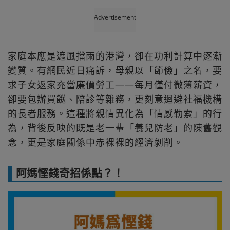
Advertisement
家庭本應是遮風擋雨的港灣，卻在功利計算中逐漸
變質。有網民近日痛訴，母親以「節儉」之名，要
求子女返家充當廉價勞工——每月僅付微薄薪資，
卻要包辦買餸、陪診等雜務，更刻意迴避社福機構
的長者服務。這種將親情異化為「情感勒索」的行
為，背後反映的既是老一輩「養兒防老」的陳舊觀
念，更是家庭關係中赤裸裸的經濟剝削。
阿媽慳錢奇招係點？！