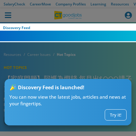
SalaryCheck
CareerMove
Company Profiles
Learning
Resources
V
Discovery Feed
Resources
Career Issues
Hot Topics
HOT TOPICS
【家庭問題】阿媽為慳錢 每月出$OOO請子
女返屋企做工人！網民：親情綁架！
Discovery Feed is launched!
You can now view the latest jobs, articles and news at
CT熱話管理員
your fingertips.
Published:
2026-06-07 20:15
Updated:
2026-06-07 20:15
Try it!