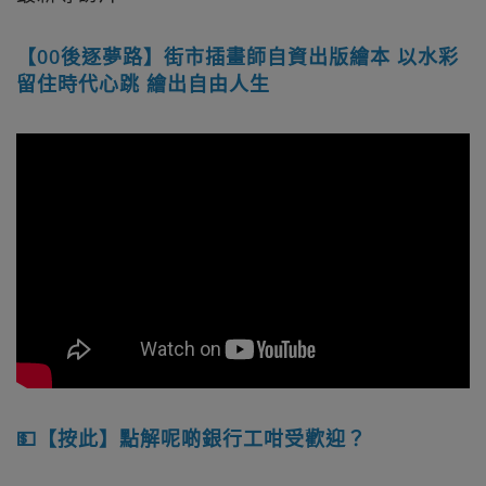
【00後逐夢路】街市插畫師自資出版繪本 以水彩
留住時代心跳 繪出自由人生
💵【按此】點解呢啲銀行工咁受歡迎？