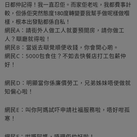
日都仲記得！我一直忍佢。而家佢老咗，我都費事計
較，但係佢突然態度180度轉變要我幫手做呢樣做嗰
樣，根本出發點都係自私！
網民A：請街外人做工人就要預間房，請你做工
人？瞓廳就得啦！
網民B：當返去瞓覺順便收錢，你會開心啲。
網民C：5000包食住？不如去快餐店打工包薪仲
好！
網民D：明顯當你係廉價勞工，兄弟姊妹唔使做就
知偏心啦！
網民E：叫你阿媽試吓申請社福服務啦，唔好咁孤
寒！
網民F：咁嘅阿媽，唔理佢仲好啦！