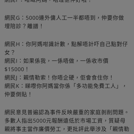
網民G：5000連外傭人工一半都唔到，仲要你做
埋陪診？離譜！
網民H：你阿媽咁識計數，點解唔計吓自己點對仔
女？
網民I：如果係我，一係唔做，一係收市價
$15000！
網民J：親情勒索！你唔企硬，佢會食住你！
網民K：睇嚟你阿媽當你係「多功能免費工人」，
仲要倒貼！
網民意見普遍認為事件反映嚴重的家庭剝削問題。
多數人指出5000元報酬遠低於市場工資，質疑母
親將事主當作廉價勞工，更批評此舉涉及「親情勒