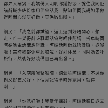
都畀人鬧緊。我媽份人明明睇錢好緊，諗住我同佢
講辭職少咗份家用佢會話我，點知佢同我講如果做
得唔開心就唔好做，真係喊出嚟。」
網民：「我之前都試過，返工返到好唔開心，想
走，唯一覺得辭咗職嘅話會對唔住阿媽，搭車時同
阿媽喺電話講想辭職，阿媽話唔做就唔做囉，返嚟
啦！當時我都係車到喊咗，好好休息，同阿媽去吓
旅行，然後好好裝備自己再出發。」
網民：「入廁所喊緊嗰陣，聽漏咗阿媽講：不過你
偷又好乞又好，下個月記得準時畀家用，就得
喇。」
網民：「你就好啦！我當年裸辭，阿媽話聽日返去
同公司講繼續做。我冇理佢。」