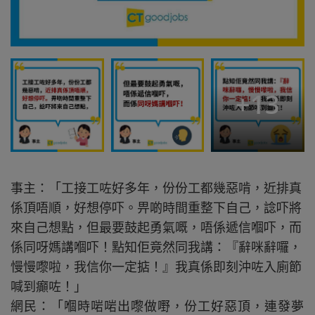
+
13
事主：「工接工咗好多年，份份工都幾惡啃，近排真
係頂唔順，好想停吓。畀啲時間重整下自己，諗吓將
來自己想點，但最要鼓起勇氣嘅，唔係遞信嗰吓，而
係同呀媽講嗰吓！點知佢竟然同我講：『辭咪辭囉，
慢慢嚟啦，我信你一定掂！』我真係即刻沖咗入廁節
喊到癲咗！」
網民：「嗰時啱啱出嚟做嘢，份工好惡頂，連發夢