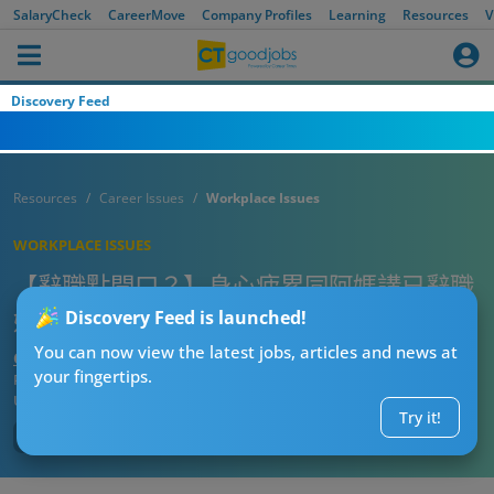
SalaryCheck
CareerMove
Company Profiles
Learning
Resources
V
Discovery Feed
Resources
Career Issues
Workplace Issues
WORKPLACE ISSUES
【辭職點開口？】身心疲累同阿媽講已辭職
媽媽竟然咁回應！
Discovery Feed is launched!
You can now view the latest jobs, articles and news at
CTgoodjobs’ Editor
your fingertips.
Published:
2026-07-28 08:00
Updated:
2026-07-28 08:00
Try it!