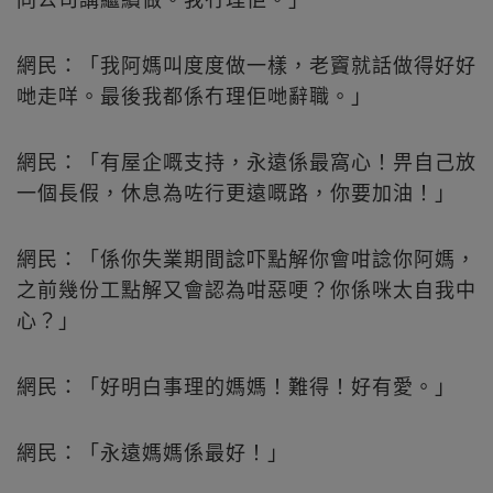
網民：「我阿媽叫度度做一樣，老竇就話做得好好
哋走咩。最後我都係冇理佢哋辭職。」
網民：「有屋企嘅支持，永遠係最窩心！畀自己放
一個長假，休息為咗行更遠嘅路，你要加油！」
網民：「係你失業期間諗吓點解你會咁諗你阿媽，
之前幾份工點解又會認為咁惡哽？你係咪太自我中
心？」
網民：「好明白事理的媽媽！難得！好有愛。」
網民：「永遠媽媽係最好！」