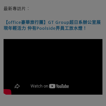
最新專訪片︰
【office豪華旅行團】GT Group超日系辦公室展
現年輕活力 仲有Poolside畀員工放水燈！