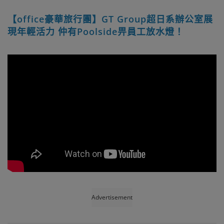
【office豪華旅行團】GT Group超日系辦公室展
現年輕活力 仲有Poolside畀員工放水燈！
Advertisement