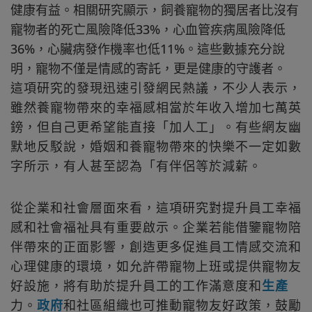
健康有益。相關研究顯示，飼養寵物的獨居者比沒有
寵物者的死亡風險降低33%，心血管疾病風險降低
36%，心臟病發作機率也低11%。這些數據充分說
明，寵物不僅是情感的寄託，更是健康的守護者。
這項研究的發現迅速引發網民熱議，不少人表示，
雖然養寵物帶來的幸福感相當於年收入增加七萬英
鎊，但自己更希望能直接「加人工」。有些網友幽
默地反駁說，婚姻和養寵物帶來的快樂不一定如數
字所示，有人甚至認為「有伴侶等於減薪。
從企業和社會層面來看，這項研究對提升員工幸福
感和社會福祉具有重要啟示。企業若能借鑒寵物陪
伴帶來的正面影響，創造更多促進員工情感交流和
心理健康的環境，如允許帶寵物上班或提供寵物友
好設施，將有助於提升員工的工作滿意度和
生產
力。
政府
和社區組織也可推動寵物友好政策，鼓勵