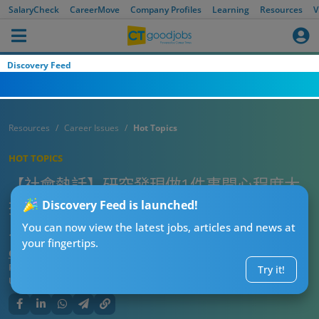
SalaryCheck
CareerMove
Company Profiles
Learning
Resources
V
Discovery Feed
Resources
Career Issues
Hot Topics
HOT TOPICS
【社會熱話】研究發現做1件事開心程度大
提升！等於年收入多73萬？網民批：我要加
Discovery Feed is launched!
人工！
You can now view the latest jobs, articles and news at
your fingertips.
CTgoodjobs’ Editor
Published:
2026-06-18 07:15
Try it!
Updated:
2026-06-18 07:15