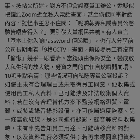
事。按帖文所述，對方不但會觀察員工辦公，還疑似
把鏡頭Zoom近至私人電話畫面，甚至偷聽同事對話
內容，難怪事主忍不住問：「呢啲報畀私隱專員公署
聽告唔告得入？」更引發大量網民共鳴。有人直言
「基本上你入啲Password 佢睇晒」，也有人分享前
公司長期開着「9格CCTV」畫面，前後場員工有沒有
「偷懶」幾乎一眼看清。當鏡頭由保障安全，變成放
大私生活的放大鏡，勞資之間的信任自然瞬間崩塌。
10項重點看清：哪些情況可向私隱專員公署投訴？
如僱主未有合理理由或未取得員工同意，便收集或
使用員工私人資料，已可能涉及非法收集個人資
料；若在沒有合理替代方案下監控網絡瀏覽、電
郵，或裝設錄音錄影設備，亦可能屬過度監察。另
一條高危紅線，是公司進行錄影、錄音等資料收集
時，未有事先告知員工用途、可能轉移資料的對
象，以及資料是否必須提供；若再未經同意把資料