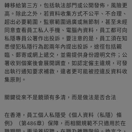
轉移給第三方，包括執法部門或公開發佈，風險更
高。除此之外，若資料收集方式不公平、不合理、
超出必要範圍，監察範圍過廣或無節制，甚至未經
同意查看員工私人手機、電腦內資料，員工都可向
私隱專員公署作出投訴。要注意的是，員工須在知
悉侵犯私隱行為起兩年內提出投訴，途徑包括親
臨、郵寄或網上遞交，並需提供身份證明文件；公
署收到個案後會展開調查，如認定僱主違規，可發
出執行通知要求補救，違者更可能被控違反資料收
集原則。
關鍵從來不是鏡頭有多清，而是做法是否合法
在香港，員工個人私隱受《個人資料（私隱）條
例》（第486章）保障，而相關規範不只適用於在
職期間，更涵蓋招聘、在職及離職階段。換言之，