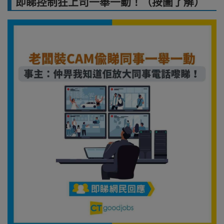
即睇控制狂上司一舉一動！（按圖了解）