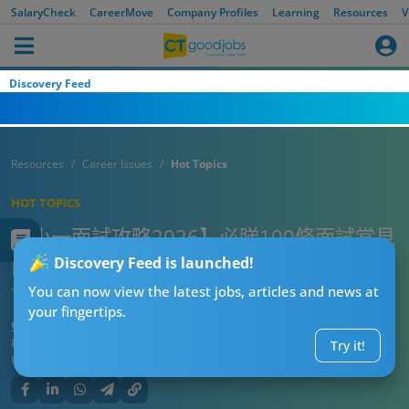
SalaryCheck
CareerMove
Company Profiles
Learning
Resources
V
Discovery Feed
Resources
Career Issues
Hot Topics
HOT TOPICS
【小一面試攻略2026】必睇100條面試常見
問題+面試貼士 認字、常識、生活、數學都
Discovery Feed is launched!
會問？
You can now view the latest jobs, articles and news at
your fingertips.
CT湊仔公阿勇
Published:
2026-06-22 14:00
Try it!
Updated:
2026-06-22 14:00