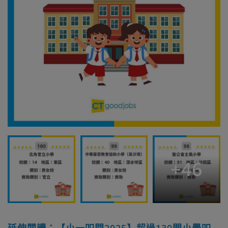
+
46
延伸閱讀：【小一叩門2025】超過130間小學叩