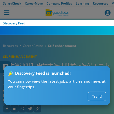
SalaryCheck
CareerMove
Company Profiles
Learning
Resources
V
Discovery Feed
Resources
Career Advice
Self-enhancement
SELF-ENHANCEMENT
【書簿津貼】申請書簿津貼前必準備！中小
學金額最高幾錢？申請資格/入息上限/計算
Discovery Feed is launched!
方法指南
You can now view the latest jobs, articles and news at
your fingertips.
CTgoodjobs’ Editor
Published:
2026-08-06 00:08
Try it!
Updated:
2026-08-06 00:08