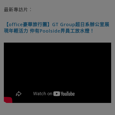
最新專訪片︰
【office豪華旅行團】GT Group超日系辦公室展
現年輕活力 仲有Poolside畀員工放水燈！