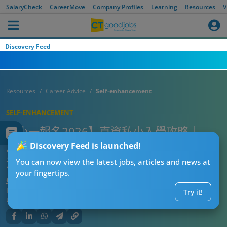
SalaryCheck
CareerMove
Company Profiles
Learning
Resources
V
Discovery Feed
Resources
Career Advice
Self-enhancement
SELF-ENHANCEMENT
【小一報名2026】直資私小入學攻略｜
2026/27年度簡介會/報名/面試日期一文睇
Discovery Feed is launched!
清
You can now view the latest jobs, articles and news at
your fingertips.
CT湊仔公阿勇
Published:
2026-07-31 04:05
Try it!
Updated:
2026-07-31 04:05