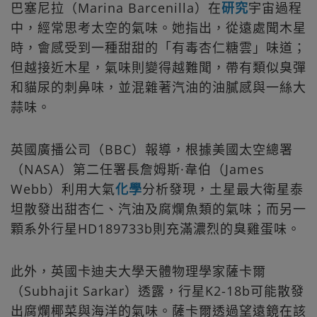
巴塞尼拉（Marina Barcenilla）在
研究
宇宙過程
中，經常思考太空的氣味。她指出，從遠處聞木星
時，會感受到一種甜甜的「有毒杏仁糖雲」味道；
但越接近木星，氣味則變得越難聞，帶有類似臭彈
和貓尿的刺鼻味，並混雜著汽油的油膩感與一絲大
蒜味。
英國廣播公司（BBC）報導，根據美國太空總署
（NASA）第二任署長詹姆斯·韋伯（James
Webb）利用大氣
化學
分析發現，土星最大衛星泰
坦散發出甜杏仁、汽油及腐爛魚類的氣味；而另一
顆系外行星HD189733b則充滿濃烈的臭雞蛋味。
此外，英國卡迪夫大學天體物理學家薩卡爾
（Subhajit Sarkar）透露，行星K2-18b可能散發
出腐爛椰菜與海洋的氣味。薩卡爾透過望遠鏡在該