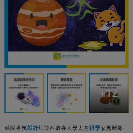
+
12
英國香氛
設計
師兼西敏寺大學太空
科學
家馬麗娜·