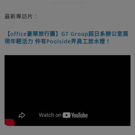
最新專訪片︰
【office豪華旅行團】GT Group超日系辦公室展
現年輕活力 仲有Poolside畀員工放水燈！