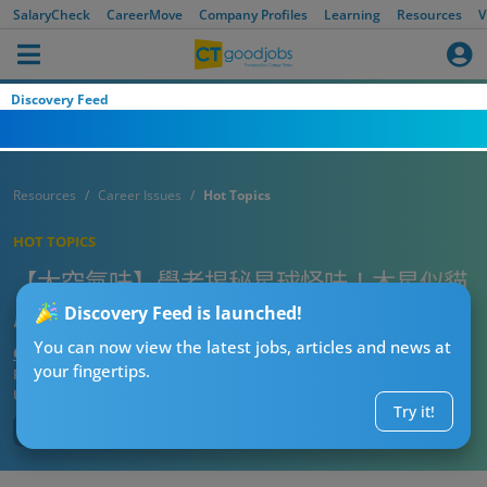
SalaryCheck
CareerMove
Company Profiles
Learning
Resources
V
Discovery Feed
Resources
Career Issues
Hot Topics
HOT TOPICS
【太空氣味】學者揭秘星球怪味！木星似貓
尿 OOO似爛椰菜
Discovery Feed is launched!
You can now view the latest jobs, articles and news at
CTgoodjobs’ Editor
your fingertips.
Published:
2025-10-04 13:00
Updated:
2025-10-04 13:00
Try it!