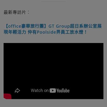
最新專訪片︰
【office豪華旅行團】GT Group超日系辦公室展
現年輕活力 仲有Poolside畀員工放水燈！