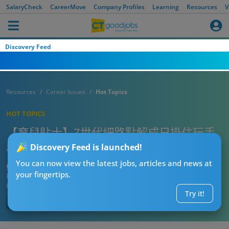
SalaryCheck
CareerMove
Company Profiles
Learning
Resources
V
Discovery Feed
Resources
Career Issues
Hot Topics
HOT TOPICS
【育兒貼士】Z世代細路點解成日掛住玩手
機？3大原因＋4個解決方法 家長必睇！
Discovery Feed is launched!
You can now view the latest jobs, articles and news at
CTgoodjobs’ Editor
your fingertips.
Published:
2025-07-03 20:15
Updated:
2025-07-03 20:15
Try it!