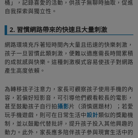
桶」，記錄喜愛的活動，供孩子無聊時抽取，促進
自我探索與獨立性。
2. 習慣網路帶來的快速且大量刺激
網路環境充斥著短時間內大量且迅速的快樂刺激，
孩子一旦習慣此類刺激，便難以適應需長時間累積
的成就感與快樂。這種刺激模式容易使孩子對網路
產生高度依賴。
為轉移孩子注意力，家長可觀察孩子使用手機的內
容，若偏好短影音，可引導他們觀看較長的電影，
甚至鼓勵孩子自行拍
攝影
片（須慎選題材）；若愛
玩手機遊戲，則可在日常生活中
設計
類似的獎勵機
制，並以鼓勵代替批評，提升孩子投入其他興趣的
動力。此外，家長應多陪伴孩子參與現實生活中的