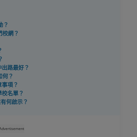
動？
熱門校網？
？
？
中出路最好？
如何？
意事項？
學校名單？
置業有何啟示？
Advertisement