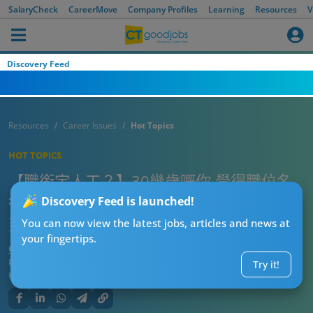
SalaryCheck
CareerMove
Company Profiles
Learning
Resources
V
Discovery Feed
Resources
Career Issues
Hot Topics
HOT TOPICS
【職銜定人工？】30幾歲嘅你 覺得職位名
銜定係人工重要啲？人工高但職級低 接受
Discovery Feed is launched!
到？
You can now view the latest jobs, articles and news at
your fingertips.
CTgoodjobs’ Editor
Published:
2026-07-06 09:15
Try it!
Updated:
2026-07-06 09:15