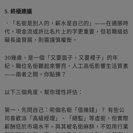
5. 終極建議
．「名銜是別人的，薪水是自己的」——在通脹時
代，現金流或許比名片上的字更重要，但若職級妨
礙長遠發展，則需謹慎權衡。
30幾歲，是一個「又要面子，又要裡子」的年
紀。職位名銜聽起來響亮，人工高低影響生活質素
——兩者之間，你點揀？
以下三個角度，幫你理性評估：
第一，先問自己：呢個名銜「值幾錢」？ 有些公
司喜歡派「高級經理」、「總監」等虛銜，但實際
薪酬低於市場水平。與其被名銜麻醉，不如用行業