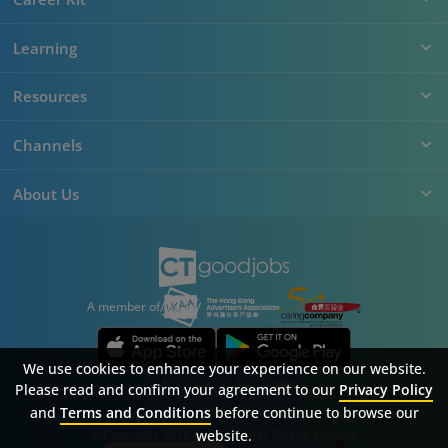
Learning
Resources
Channels
About Us
A member of
We use cookies to enhance your experience on our website.
Please read and confirm your agreement to our
Privacy Policy
and
Terms and Conditions
before continue to browse our
Sitemap
FAQ
Privacy Policy
Terms & Conditions
website.
© Copyright 2026 Career Times Online Limited.