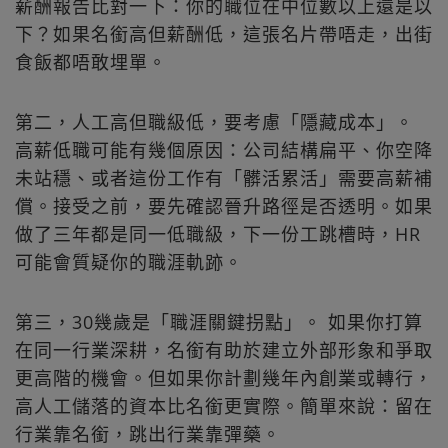
薪酬報告比對一下：你的職位在中位數以上還是以
下？如果名銜高但薪酬低，這張名片帶唔走，出街
食飯都唔敢埋單。
第二，人工高但職級低，要考慮「隱藏成本」。
高薪低職可能有幾個原因：公司結構扁平、你空降
未站穩、或者這份工作有「髒活累活」需要高薪補
償。接受之前，要先確認晉升路徑是否透明。如果
做了三年都是同一低職級，下一份工跳槽時，HR
可能會質疑你的職涯軌跡。
第三，30幾歲是「職涯關鍵拐點」。 如果你打算
在同一行業深耕，名銜有助於建立外部形象和爭取
更高階的機會。但如果你計劃幾年內創業或轉行，
高人工儲落的資本比名銜更實際。簡單來說：留在
行業靠名銜，跳出行業靠彈藥。