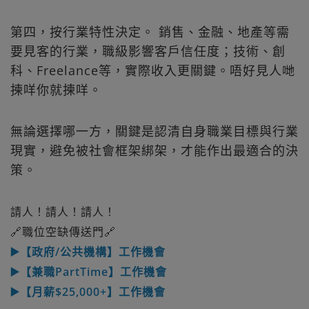
第四，按行業特性決定。 銷售、金融、地產等需
要見客的行業，職級影響客戶信任度；技術、創
科、Freelance等，實際收入更關鍵。唔好見人哋
揀咩你就揀咩。
無論選擇哪一方，關鍵是認清自身職業目標與行業
現實，避免被社會框架綁架，才能作出最適合的決
策。
請人！請人！請人！
🔗職位空缺傳送門🔗
▶️【政府/公共機構】工作機會
▶️【兼職PartTime】工作機會
▶️【月薪$25,000+】工作機會