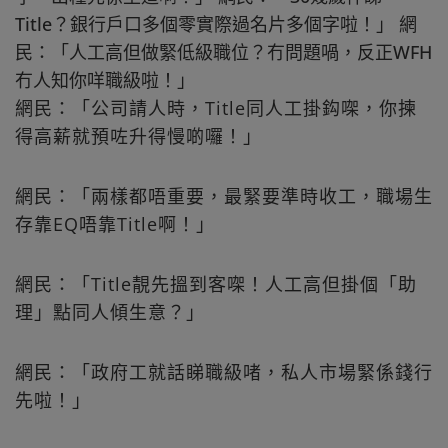
Title？銀行戶口多個零實際過名片多個字啦！」 網
民：「人工高但做緊低級職位？冇問題喎，反正WFH
冇人知你咩職級啦！」
網民：「公司請人時，Title同人工掛鈎㗎，你揀
得高薪就預咗升得慢啲囉！」
網民：「兩樣都唔重要，最緊要準時收工，職場生
存靠EQ唔靠Title啊！」
網民：「Title靚先搵到客㗎！人工高但掛個「助
理」點同人傾生意？」
網民：「政府工就話睇職級啫，私人市場緊係錢行
先啦！」