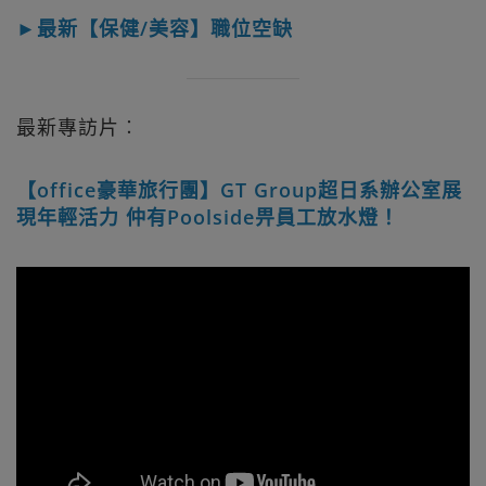
►最新【保健/美容】職位空缺
最新專訪片︰
【office豪華旅行團】GT Group超日系辦公室展
現年輕活力 仲有Poolside畀員工放水燈！