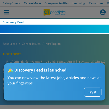
SalaryCheck
CareerMove
Company Profiles
Learning
Resources
V
Discovery Feed
Resources
Career Issues
Hot Topics
HOT TOPICS
【香港地名之謎】內地網民盤點16大香港反
邏輯地名！東涌喺西邊 太古廣場唔喺太古？
Discovery Feed is launched!
You can now view the latest jobs, articles and news at
CTgoodjobs’ Editor
your fingertips.
Published:
2026-07-16 07:15
Updated:
2026-07-16 07:15
Try it!