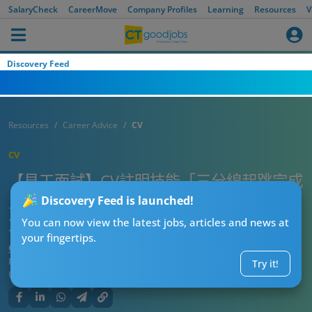
SalaryCheck
CareerMove
Company Profiles
Learning
Resources
V
Discovery Feed
Resources
Career Advice
CV
CV
【見工面試】CV註明技能「三分線起跳完成
三步上籃」 哭笑不得HR：我只係請緊普通
Discovery Feed is launched!
文員！
You can now view the latest jobs, articles and news at
your fingertips.
CTgoodjobs’ Editor
Published:
2026-07-13 07:15
Try it!
Updated:
2026-07-13 07:15