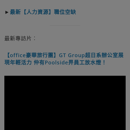
►
最新【人力資源】職位空缺
最新專訪片︰
【office豪華旅行團】GT Group超日系辦公室展
現年輕活力 仲有Poolside畀員工放水燈！