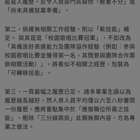
能寫入履歷，反令人資部門質疑你「輕重不分」或
「尚未具備就業準備」。
第二，倘確無相關工作經驗，則以「軟技能」補
足。 與其逕寫「校園歌唱比賽冠軍」，不如改為
「具備良好表達能力及團隊協作經驗（例如：參與
校園歌唱比賽並獲得第一名，其間曾與團隊合作籌
辦相關活動）」。將看似不相關之經歷，包裝為
「可轉移技能」。
第三，一頁篇幅之履歷已足。 諸多畢業生誤以為
履歷越長越好，然人資人員平均僅以六至八秒審閱
一份履歷。應將重點集中於「應徵職位所需之技
能」，刪除「三分線跳投」此類無關內容，方為專
業之做法。