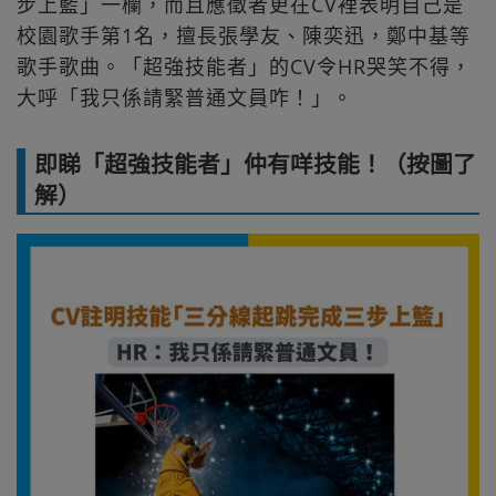
步上籃」一欄，而且應徵者更在CV裡表明自己是
校園歌手第1名，擅長張學友、陳奕迅，鄭中基等
歌手歌曲。「超強技能者」的CV令HR哭笑不得，
大呼「我只係請緊普通文員咋！」。
即睇「超強技能者」仲有咩技能！（按圖了
解）