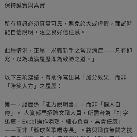
保持誠實與真實
所有資訊必須真實可靠，避免誇大或虛假，面試時
能自信說明，建立良好信任感。
此種情況，正屬「求職新手之常見病症——凡有即
寫，以為填滿履歷即為致勝之道。」
以下三項建議，有助你寫出具「加分效果」而非
「貽笑大方」之履歷：
第一，履歷係「能力說明書」，而非「個人自
傳」。 人資部門招聘文職人員，所需者為「打字
迅速、Excel操作嫻熟、細心負責、具責任感」
——而非「籃球與歌唱專長」。將與職位無關之技