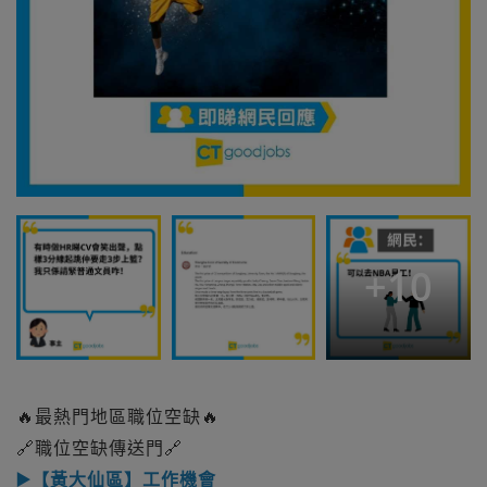
+
10
🔥最熱門地區職位空缺🔥
🔗職位空缺傳送門🔗
▶️【黃大仙區】工作機會