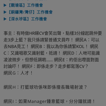
▶️【觀塘區】工作機會
▶️【銅鑼灣/灣仔】工作機會
▶️【深水埗區】工作機會
事主：有時做HR睇CV會笑出聲，點樣3分線起跳仲要
走3步上籃？我只係請緊普通文員咋！ 網民A：可以
去NBA見工！ 網民B：我以為你係請緊KOL！ 網民
C：又識唱歌又識射籃，抵請！ 網民D：人哋可能識
凌波微步，但想低調啲…… 網民E：約佢出嚟面對面
討論吓！ 網民F：即係走步？走步都寫落CV？
網民G：人才！
網民H：打籃球叻係咪即係擅長職場射波？
網民I：如果Manager鍾意籃球，分分鐘就請！