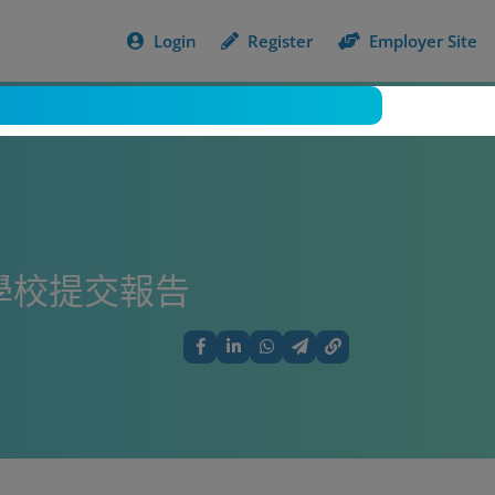
Login
Register
Employer Site
學校提交報告