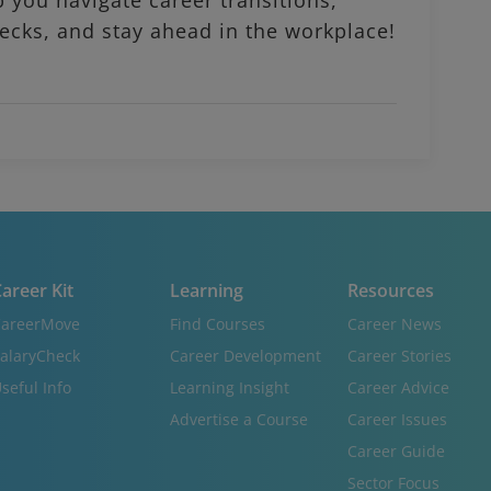
p you navigate career transitions,
ecks, and stay ahead in the workplace!
areer Kit
Learning
Resources
areerMove
Find Courses
Career News
alaryCheck
Career Development
Career Stories
seful Info
Learning Insight
Career Advice
Advertise a Course
Career Issues
Career Guide
Sector Focus