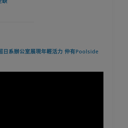
空缺
up超日系辦公室展現年輕活力 仲有Poolside