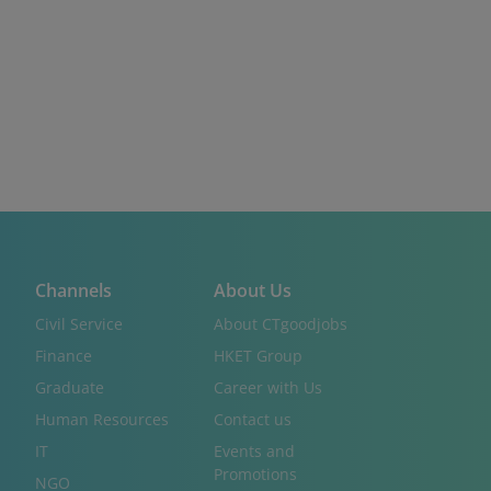
Channels
About Us
Civil Service
About CTgoodjobs
Finance
HKET Group
Graduate
Career with Us
Human Resources
Contact us
IT
Events and
Promotions
NGO