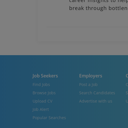
career insights to hel
break through bottlen
Job Seekers
Employers
C
Find Jobs
Post a Job
C
Browse Jobs
Search Candidates
S
Upload CV
Advertise with us
U
Job Alert
Popular Searches