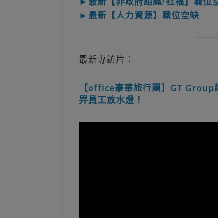
►最新【非政府組織/社福】職位
►最新【人力資源】職位空缺
最新專訪片︰
【office豪華旅行團】GT Gro
畀員工放水燈！