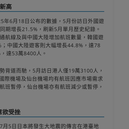
史新高
25年6月18日公布的數據，5月份訪日外國遊
年同期增長21.5%，刷新5月單月歷史紀錄。
通航線及與中國大陸增加航班數量，韓國遊
8%；中國大陸遊客則大幅增長44.8%，達78
，達53萬8400人。
背道而馳，5月訪日港人僅19萬3100人，
關西國際機場及仙台機場均有航班因應市場需求
航班暫停，仙台機場亦有航班減少或暫停，
意欲受挫
7月5日日本將發生大地震的傳言在港臺地