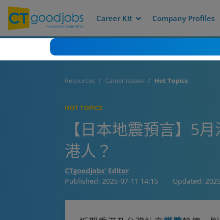
Career Kit
Company Profiles
Resources
Career Issues
Hot Topics
HOT TOPICS
【日本地震預言】5月
港人？
CTgoodjobs’ Editor
Published:
2025-07-11 14:15
Updated:
2025