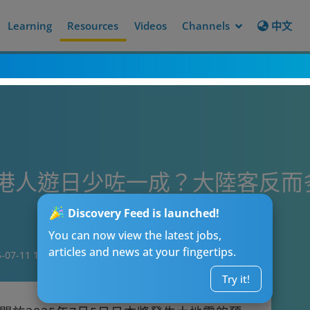
Learning
Resources
Videos
Channels
中文
港人遊日少咗一成？大陸客反而多
Discovery Feed is launched!
You can now view the latest jobs,
articles and news at your fingertips.
-07-11 14:15
Try it!