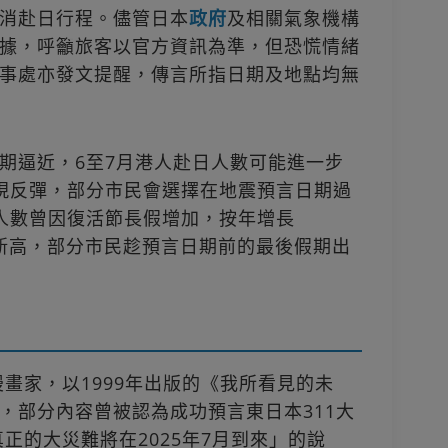
消赴日行程。儘管日本
政府
及相關氣象機構
據，呼籲旅客以官方資訊為準，但恐慌情緒
事處亦發文提醒，傳言所指日期及地點均無
期逼近，6至7月港人赴日人數可能進一步
出現反彈，部分市民會選擇在地震預言日期過
人數曾因復活節長假增加，按年增長
4月新高，部分市民趁預言日期前的最後假期出
漫畫家，以1999年出版的《我所看見的未
，部分內容曾被認為成功預言東日本311大
真正的大災難將在2025年7月到來」的說