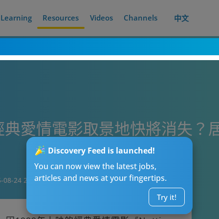
Learning
Resources
Videos
Channels
中文
ll打卡】經典愛情電影取景地快將消
Discovery Feed is launched!
You can now view the latest jobs,
articles and news at your fingertips.
-08-24 20:00
Try it!