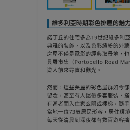
維多利亞時期彩色排屋的魅
諾丁丘的住宅多為19世紀維多利
典雅的裝飾，以及色彩繽紛的外牆
房屋不僅是電影的經典取景地，也
貝羅市集（Portobello Roa
遊人前來尋寶和觀光。
然而，這些美麗的彩色屋群如今卻
留念，甚至有人攜帶多套服裝，搭
有甚者闖入住家玄關或樓梯，隨手
當地一位73歲居民形容，居住環境彷彿
每天從清晨到深夜都有數百遊客擠