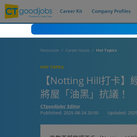
Career Kit
Company Profiles
Resources
Career Issues
Hot Topics
HOT TOPICS
【Notting Hi
將屋「油黑」抗議！
CTgoodjobs’ Editor
Published:
2025-08-24 20:00
Updated:
2025