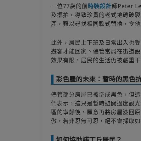
一位77歲的前
時裝
設計
師Pete
及擺拍，導致珍貴的老式地磚破裂
產，難以尋找相同款式替換，令他
此外，居民上下班及日常出入也受
遊客才能回家。儘管當局在街道設
效果有限，居民的生活仍被嚴重干
彩色屋的未來：暫時的黑色
儘管部分房屋已被塗成黑色，但這
們表示，這只是暫時避開過度觀光
區的寧靜後，願意再將房屋漆回原
傲，若非忍無可忍，絕不會採取如
如何協助諾丁丘居民？