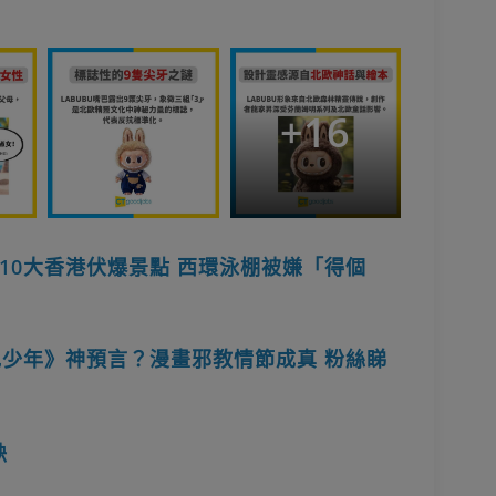
+
16
10大香港伏爆景點 西環泳棚被嫌「得個
紀少年》神預言？漫畫邪教情節成真 粉絲睇
缺