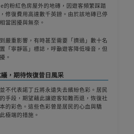
r Lee的粉紅色房屋外的地磚，因遊客頻繁踩踏
，修復費用高達數千英鎊。由於該地磚已停
相當困擾與無奈。
到嚴重影響，有時甚至需要「擠過」數十名
置「寧靜區」標誌，呼籲遊客降低噪音，但
擾。
抗議，期待恢復昔日風采
並不代表諾丁丘將永遠失去繽紛色彩。居民
的手段，期望藉此讓遊客知難而退，恢復社
本的彩色。這些色彩曾是居民的心血與驕
此極端的措施。