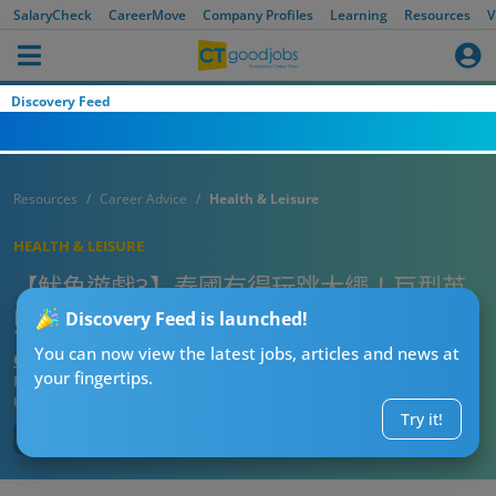
SalaryCheck
CareerMove
Company Profiles
Learning
Resources
V
Discovery Feed
Resources
Career Advice
Health & Leisure
HEALTH & LEISURE
【魷魚遊戲3】泰國有得玩跳大繩！巨型英
熙哲秀空降老城 街頭跳大繩挑戰難度升級！
Discovery Feed is launched!
You can now view the latest jobs, articles and news at
CTgoodjobs’ Editor
your fingertips.
Published:
2025-07-04 14:45
Updated:
2025-07-04 14:45
Try it!