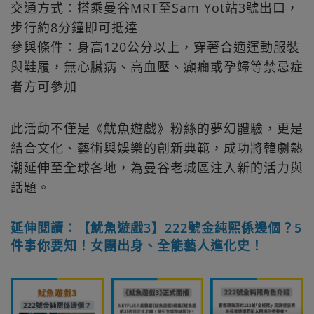
交通方式：搭乘曼谷MRT至Sam Yot站3號出口，
步行約8分鐘即可抵達
參與條件：身高120公分以上，穿著合適運動服裝
與鞋履，無心臟病、高血壓、癲癇或孕婦等禁忌症
者方可參加
此活動不僅是《魷魚遊戲》粉絲的夢幻體驗，更是
結合文化、藝術與娛樂的創新典範，成功將韓劇熱
潮延伸至全球各地，為曼谷老城區注入新的活力與
話題。
延伸閱讀：【魷魚遊戲3】222號金純熙係邊個？5
件事你要知！女團出身、全能藝人進化史！