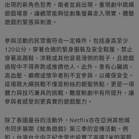
出現的新角色哲秀，兩者並肩出現，重現劇中跳繩
遊戲場景，讓觀眾能夠從劇集螢幕走入現實，體驗
遊戲的緊張與刺激。
參與活動的民眾需符合一定條件，包括身高至少
120公分，穿著合適的緊身服裝及安全鞋履，禁止
穿著高跟鞋、涼鞋或其他容易滑倒的鞋子，且遊戲
過程中不得奔跑或推擠他人。此外，患有心臟病、
高血壓、癲癇或懷孕者則不宜參與，以確保安全。
這場跳大繩挑戰不僅是粉絲的朝聖熱點，更是一項
體力與技巧兼具的挑戰，難度較劇中有所提升，讓
參與者感受到更真實的遊戲壓力。
除了泰國曼谷的活動外，Netflix亦在亞洲其他城
市同步展開《魷魚遊戲》第三季的宣傳活動。例
如，台灣台北中正紀念堂也設置了高達7米的英熙