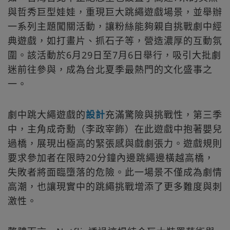
與哲秀巨型娃娃，重現巨大跳繩遊戲場景，並舉辦
一系列主題闖關活動，讓粉絲能夠親自挑戰劇中經
典遊戲，如打畫片、抓石子等，營造濃厚的互動氛
圍。該活動於6月29日至7月6日舉行，吸引大批劇
迷前往參與，成為台北夏季最熱門的文化盛事之
一。
劇中跳大繩遊戲的
設計
充滿驚險與挑戰性，第三季
中，主角成奇勳（李政宰飾）在此遊戲中抱著嬰兒
過橋，展現出極高的緊張感與戲劇張力。遊戲規則
要求參加者在限時20分鐘內邊跳繩邊橫越高橋，
失敗者將面臨墮落的危險。此一場景不僅成為劇情
高潮，也讓現實中的跳繩挑戰增添了更多難度與刺
激性。