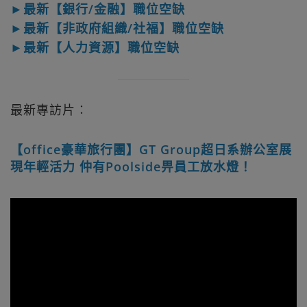
►最新【銀行/金融】職位空缺
►最新【非政府組織/社福】職位空缺
►最新【人力資源】職位空缺
最新專訪片︰
【office豪華旅行團】GT Group超日系辦公室展
現年輕活力 仲有Poolside畀員工放水燈！