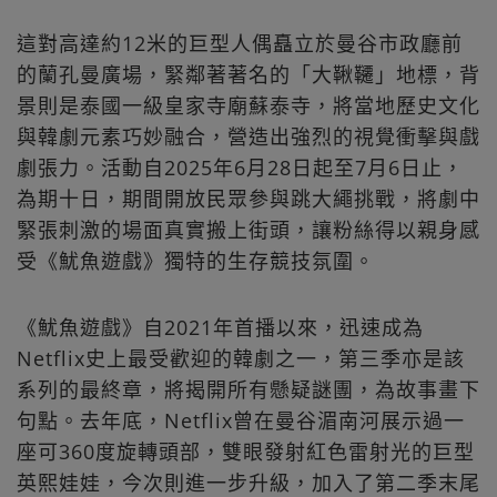
這對高達約12米的巨型人偶矗立於曼谷市政廳前
的蘭孔曼廣場，緊鄰著著名的「大鞦韆」地標，背
景則是泰國一級皇家寺廟蘇泰寺，將當地歷史文化
與韓劇元素巧妙融合，營造出強烈的視覺衝擊與戲
劇張力。活動自2025年6月28日起至7月6日止，
為期十日，期間開放民眾參與跳大繩挑戰，將劇中
緊張刺激的場面真實搬上街頭，讓粉絲得以親身感
受《魷魚遊戲》獨特的生存競技氛圍。
《魷魚遊戲》自2021年首播以來，迅速成為
Netflix史上最受歡迎的韓劇之一，第三季亦是該
系列的最終章，將揭開所有懸疑謎團，為故事畫下
句點。去年底，Netflix曾在曼谷湄南河展示過一
座可360度旋轉頭部，雙眼發射紅色雷射光的巨型
英熙娃娃，今次則進一步升級，加入了第二季末尾