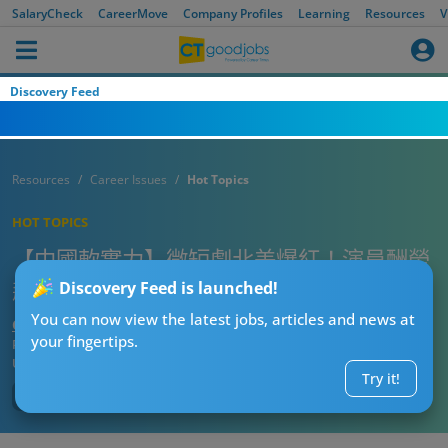
SalaryCheck
CareerMove
Company Profiles
Learning
Resources
V
Discovery Feed
Resources
Career Issues
Hot Topics
HOT TOPICS
【中國軟實力】微短劇北美爆紅！演員酬勞
飆升7倍 三個月狂賺2500萬美元票房
Discovery Feed is launched!
You can now view the latest jobs, articles and news at
CTgoodjobs’ Editor
your fingertips.
Published:
2025-07-04 12:35
Updated:
2025-07-04 12:35
Try it!