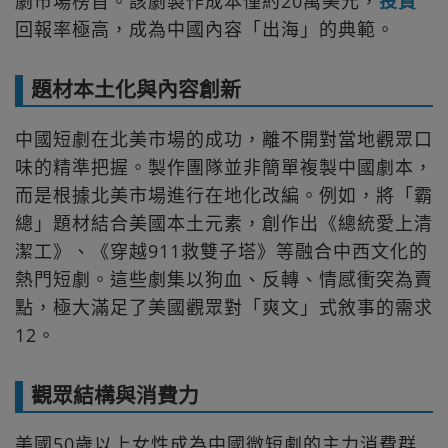
劇市場榜首。該劇製作成本僅約20萬美元，
投資
回報率極高，成為中國內容「出海」的典範。
題材本土化與內容創新
中國短劇在北美市場的成功，離不開對當地觀眾口
味的精準把握。製作團隊並非簡單複製中國劇本，
而是根據北美市場進行在地化改編。例如，將「霸
總」題材結合美國本土元素，創作出《總統愛上清
潔工》、《穿越911救雙子塔》等融合中西文化的
熱門短劇。這些劇集以狗血、反轉、情感衝突為賣
點，極大滿足了美國觀眾對「爽文」式敘事的需求
12。
觀眾結構與消費力
美國50歲以上女性成為中國微短劇的主力消費群