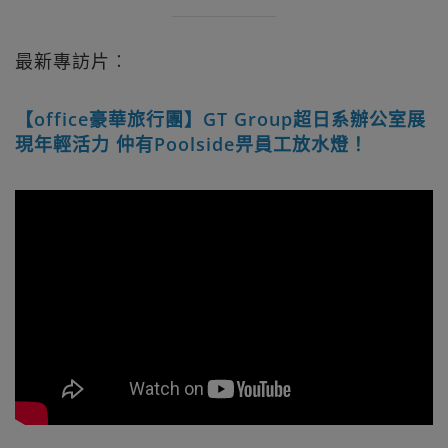
最新專訪片︰
【office豪華旅行團】GT Group超日系辦公室展
現年輕活力 仲有Poolside畀員工放水燈！