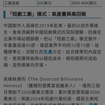
三線演員
500美元
3000-4000美元
「短劇工廠」模式：高產量與高回報
中國製作人高峰於2019年赴美，最初以送外賣維
生，後來憑藉對中國短劇模式的深刻理解，迅速在
北美市場站穩腳跟。他以「短劇工廠」模式運作，
年產量高達45部，遠超業界平均的10至15部。這
種標準化、流程化的
生產
方式，結合精準的內容定
位，使其團隊能夠以極低成本、極短週期完成拍
攝，並快速推向市場。
高峰執導的《The Divorced Billionaire
Heiress》（離婚的億萬富翁繼承人），僅用三個
月便創下2500萬美元票房，累計票房更突破3500
萬美元，刷新2024年短劇行業紀錄，穩居北美短