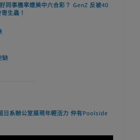
同事機率媲美中六合彩？ GenZ 反被40
會寄生蟲！
缺
空缺
up超日系辦公室展現年輕活力 仲有Poolside