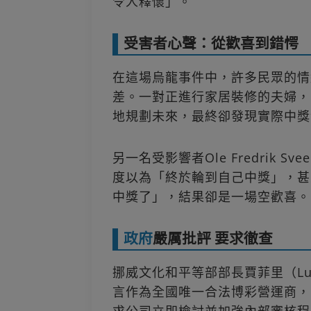
令人釋懷」。
受害者心聲：從歡喜到錯愕
在這場烏龍事件中，許多民眾的情
差。一對正進行家居裝修的夫婦，
地規劃未來，最終卻發現實際中獎
另一名受影響者Ole Fredrik
度以為「終於輪到自己中獎」，甚
中獎了」，結果卻是一場空歡喜。
政府
嚴厲批評 要求徹查
挪威文化和平等部部長賈菲里（Lub
言作為全國唯一合法博彩營運商，No