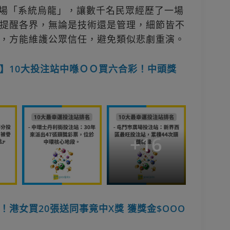
ng的這場「系統烏龍」，讓數千名民眾經歷了一場
提醒各界，無論是技術還是管理，細節皆不
，方能維護公眾信任，避免類似悲劇重演。
】10大投注站中喺ＯＯ買六合彩！中頭獎
+
16
港女買20張送同事竟中X獎‎ 獲獎金$OOO