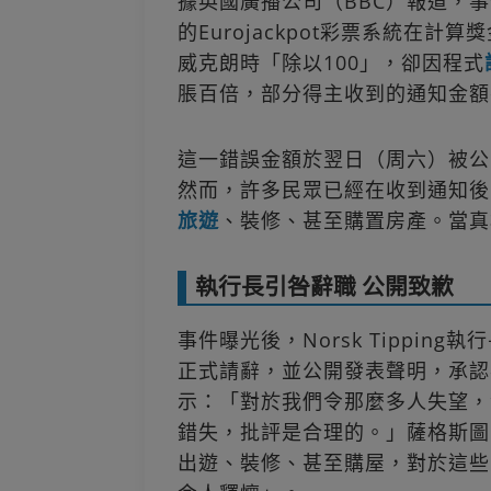
據英國廣播公司（BBC）報道，事件發
的Eurojackpot彩票系統在
威克朗時「除以100」，卻因程式
脹百倍，部分得主收到的通知金額
這一錯誤金額於翌日（周六）被公
然而，許多民眾已經在收到通知後
旅遊
、裝修、甚至購置房產。當真
執行長引咎辭職 公開致歉
事件曝光後，Norsk Tipping執
正式請辭，並公開發表聲明，承認
示：「對於我們令那麼多人失望，
錯失，批評是合理的。」薩格斯圖
出遊、裝修、甚至購屋，對於這些