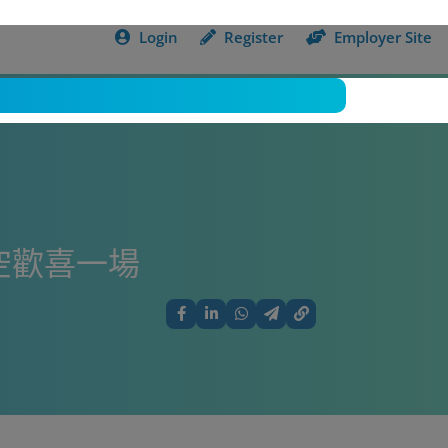
Login
Register
Employer Site
空歡喜一場