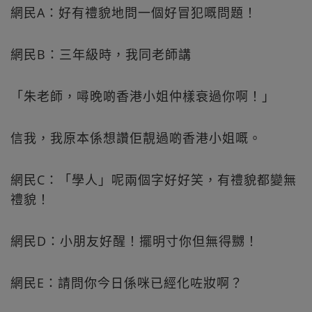
網民A：好有禮貌地問一個好冒犯嘅問題！
網民B：三年級時，我同老師講
「朱老師，噚晚啲香港小姐仲樣衰過你啊！」
信我，我原本係想讚佢靚過啲香港小姐嘅。
網民C：「學人」呢兩個字好好笑，有禮貌都變無
禮貌！
網民D：小朋友好醒！擺明寸你但無得嬲！
網民E：請問你今日係咪已經化咗妝啊？