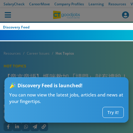
SalaryCheck
CareerMove
Company Profiles
Learning
Resources
V
Discovery Feed
Resources
Career Issues
Hot Topics
HOT TOPICS
【童言童語】媽咪教加「請問」就有禮貌！
幼師尷尬被學生問：請問你今日係咪學人化
Discovery Feed is launched!
妝啊？
You can now view the latest jobs, articles and news at
your fingertips.
CTgoodjobs’ Editor
Published:
2025-07-31 19:15
Try it!
Updated:
2025-07-31 19:15