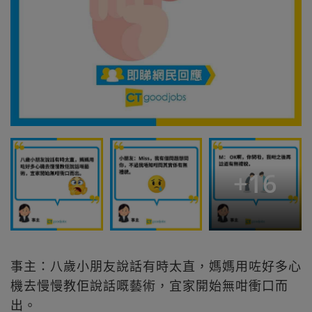
+
16
事主：八歲小朋友說話有時太直，媽媽用咗好多心
機去慢慢教佢說話嘅藝術，宜家開始無咁衝口而
出。