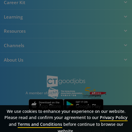
Career Kit
Learning
Resources
Channels
About Us
A member of
We use cookies to enhance your experience on our website.
Please read and confirm your agreement to our
Privacy Policy
and
Terms and Conditions
before continue to browse our
Sitemap
FAQ
Privacy Policy
Terms & Conditions
website.
© Copyright 2026 Career Times Online Limited.