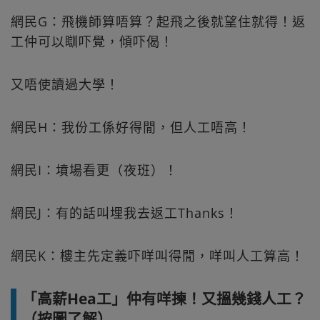
網民G：飛機師算唔算？起飛之後就望住就得！返
工仲可以瞓吓覺，傾吓偈！
又唔使讀過大學！
網民H：我份工係好得閒，但人工唔高！
網民I：墳場看更（夜班）！
網民J：有的話叫埋我去返工Thanks！
網民K：樓主先定義吓咩叫得閒，咩叫人工算高！
「高薪Hea工」仲有咩揀！又搵幾錢人工？
（按圖了解）