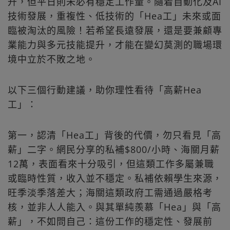
升，但平日則未必有穩定工作量。隨着自動化及AI
技術發展，重複性、低技術的「Hea工」未來或面
臨被淘汰的風險！若希望長遠發展，還是要兼顧專
業能力與多元技能提升，才能在變幻莫測的職場環
境中立於不敗之地。
以下三個行動建議，助你理性看待「高薪Hea
工」：
第一，認清「Hea工」背後的代價，勿只看見「高
薪」二字。網民分享的私補$800/小時、海關月薪
12萬，表面看來十分吸引，但這類工作多屬兼職
或臨時性質，收入並不穩定。私補依賴學生來源，
旺季淡季落差大；海關這類政府工需通過嚴格考
核，並非人人能入。與其單純羨慕「Hea」與「高
薪」，不如問自己：這份工作的穩定性、發展前