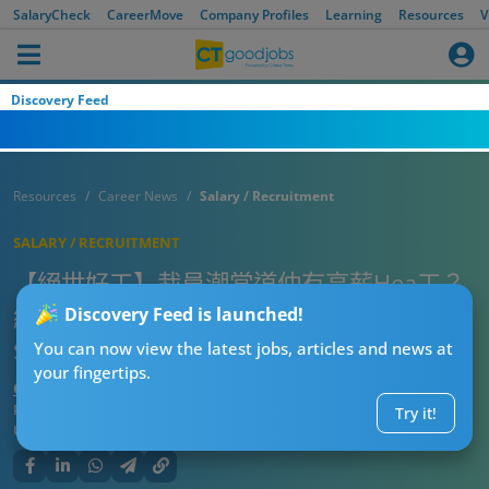
SalaryCheck
CareerMove
Company Profiles
Learning
Resources
V
Discovery Feed
Resources
Career News
Salary / Recruitment
SALARY / RECRUITMENT
【絕世好工】裁員潮當道仲有高薪Hea工？
網民一人一個高薪Hea工大全！最高時薪
Discovery Feed is launched!
$600！
You can now view the latest jobs, articles and news at
your fingertips.
CTgoodjobs’ Editor
Published:
2026-07-28 09:15
Try it!
Updated:
2026-07-28 09:15