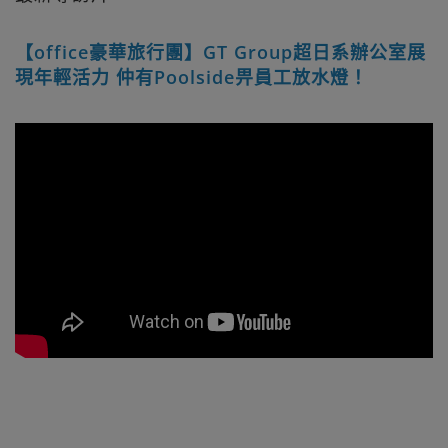
【office豪華旅行團】GT Group超日系辦公室展
現年輕活力 仲有Poolside畀員工放水燈！