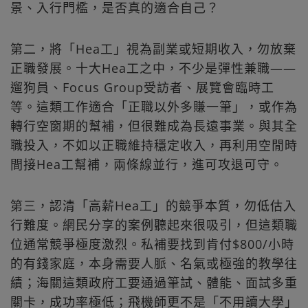
景、入行門檻，是否真的適合自己？
第二，將「Hea工」視為副業或短期收入，勿放棄
正職發展。十大Hea工之中，不少是彈性兼職——
遛狗員、Focus Group受訪者、展覽會臨時工
等。這類工作適合「正職以外多賺一筆」，或作為
轉行空窗期的幫補，但很難成為長遠事業。與其全
職投入，不如以正職維持穩定收入，再利用空閒時
間接Hea工幫補，兩條線並行，進可攻退可守。
第三，認清「高薪Hea工」的競爭本質，勿低估入
行難度。網民分享的案例聽起來很吸引，但這類職
位通常競爭極度激烈。私補要找到肯付$800/小時
的有錢家庭，本身需要人脈、名氣或極強的教學往
績；海關這類政府工要通過筆試、體能、面試多重
關卡，成功率極低；飛機師更不是「不用讀大學」