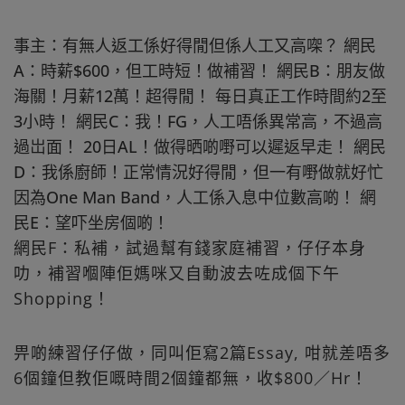
事主：有無人返工係好得閒但係人工又高㗎？ 網民
A：時薪$600，但工時短！做補習！ 網民B：朋友做
海關！月薪12萬！超得閒！ 每日真正工作時間約2至
3小時！ 網民C：我！FG，人工唔係異常高，不過高
過岀面！ 20日AL！做得晒啲嘢可以遲返早走！ 網民
D：我係廚師！正常情況好得閒，但一有嘢做就好忙
因為One Man Band，人工係入息中位數高啲！ 網
民E：望吓坐房個啲！
網民F：私補，試過幫有錢家庭補習，仔仔本身
叻，補習嗰陣佢媽咪又自動波去咗成個下午
Shopping！
畀啲練習仔仔做，同叫佢寫2篇Essay, 咁就差唔多
6個鐘但教佢嘅時間2個鐘都無，收$800／Hr！