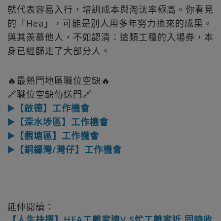
就代表容易入行，培訓成本與淘汰率極高。你看見
的「Hea」，可能是別人用多年努力換來的成果。
與其羨慕他人，不如認清：這類工種的入場券，本
身已經篩走了大部分人。
🔥最熱門地區職位空缺🔥
🔗職位空缺傳送門🔗
▶️【啟德】工作機會
▶️【深水埗區】工作機會
▶️【觀塘區】工作機會
▶️【銅鑼灣/灣仔】工作機會
延伸閱讀：
【人生抉擇】HEA工離家遠V.S忙工離家近 同時收