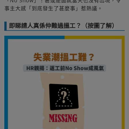
「No Show」！甚或是面試當天也沒有出現，令
事主大感「到底發生了甚麼事」惹熱議。
即睇請人真係仲難過搵工？（按圖了解）