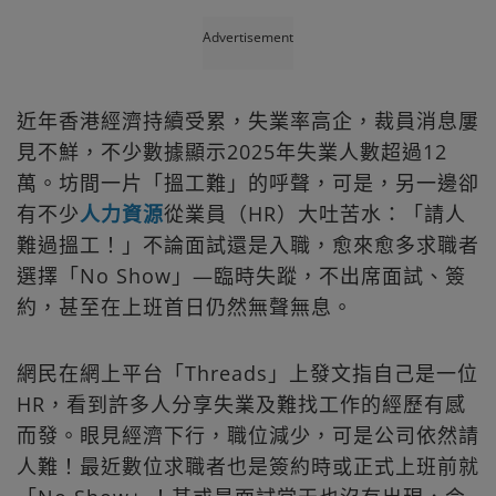
Advertisement
近年香港經濟持續受累，失業率高企，裁員消息屢
見不鮮，不少數據顯示2025年失業人數超過12
萬。坊間一片「搵工難」的呼聲，可是，另一邊卻
有不少
人力資源
從業員（HR）大吐苦水：「請人
難過搵工！」不論面試還是入職，愈來愈多求職者
選擇「No Show」—臨時失蹤，不出席面試、簽
約，甚至在上班首日仍然無聲無息。
網民在網上平台「Threads」上發文指自己是一位
HR，看到許多人分享失業及難找工作的經歷有感
而發。眼見經濟下行，職位減少，可是公司依然請
人難！最近數位求職者也是簽約時或正式上班前就