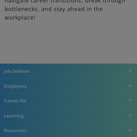
navigate career transitions, break through
bottlenecks, and stay ahead in the
workplace!
Job Seekers
Employers
Career Kit
Learning
Resources