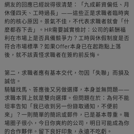
網友的回應已經說得很清楚：「九成薪資偏低、月
休僅四天、工時過長」——這些正是求職者臨時爽
約的核心原因。景氣不佳，不代表求職者就會「什
麼都吞下去」。HR需要誠實檢討：公司的薪酬福
利在市場上是否具備競爭力？工時與休假制度是否
符合市場標準？如果Offer本身已在起跑點上落
後，就不該責怪求職者在簽約前反悔。
第二，求職者應有基本交代，勿因「失聯」而損及
誠信。
騎驢找馬、答應後又另做選擇，本身並無問題——
求職本質上就是雙向選擇。但問題在於：為何不能
坦率告知「我已收到另一份錄取通知，不便前
來」？一則簡單的簡訊或郵件，已是基本尊重。職
場圈子很小，今日你爽約的公司，明日可能成為你
的合作夥伴。留下良好印象，永遠不吃虧。