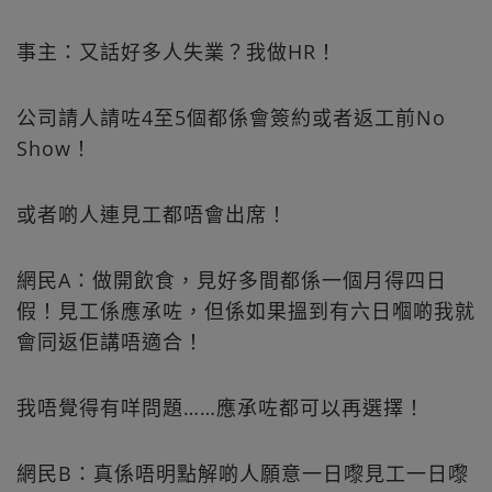
事主：又話好多人失業？我做HR！
公司請人請咗4至5個都係會簽約或者返工前No
Show！
或者啲人連見工都唔會出席！
網民A：做開飲食，見好多間都係一個月得四日
假！見工係應承咗，但係如果搵到有六日嗰啲我就
會同返佢講唔適合！
我唔覺得有咩問題……應承咗都可以再選擇！
網民B：真係唔明點解啲人願意一日嚟見工一日嚟