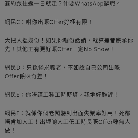
簽約跟住返一日就走？仲要WhatsApp辭職。
網民C：咁你出嘅Offer好極有限！
大把人搵幾份！如果你嗰份話請，就算差都應承你
先！其他工有更好嘅Offer一定No Show！
網民D：只係怪求職者，不如諗自己公司出嘅
Offer係咪奇差！
網民E：你唔講工種工時薪資，我地好難評！
網民F：就係你個老闆聽到出面失業率好高！死都
唔肯加人工！出埋啲人工低工時長嘅Offer咪無人
做！