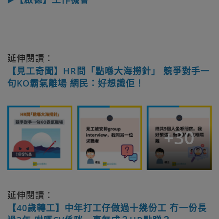
延伸閱讀：
【見工奇聞】HR問「點喺大海撈針」 競爭對手一
句KO霸氣離場 網民：好想識佢！
+
30
延伸閱讀：
【40歲轉工】中年打工仔做過十幾份工 冇一份長