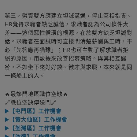
第三，勞資雙方應建立坦誠溝通，停止互相指責。
HR覺得求職者缺乏誠信，求職者認為公司條件太
差——這個惡性循環的根源，在於雙方缺乏坦誠對
話。求職者在面試時可直接問清楚薪酬與工時，不
必「先答應再猶豫」；HR也可主動了解求職者拒
絕的原因，用數據來改善招募策略。與其相互歸
咎，不如坐下來好好談。徵才與求職，本來就是同
一條船上的人。
🔥最熱門地區職位空缺🔥
🔗職位空缺傳送門🔗
▶️【屯門區】工作機會
▶️【黃大仙區】工作機會
▶️【荃灣區】工作機會
▶️【啟德】工作機會