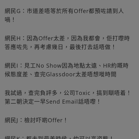
網民G：市道差唔等於所有Offer都預咗請到人
喎！
網民H：因為Offer太差，因為我都會，佢打嚟時
答應咗先，再考慮幾日，最後打去話唔做！
網民I：見工No Show因為地點太遠、HR約嘅時
候態度差、查完Glassdoor太差唔想嘥時間
我試過，查完負評多，公司Toxic，搞到瞓唔着！
第二朝決定一早Send Email話唔嚟！
網民J：檢討吓啲Offer！
網民K：都未到最差時侯，仲可以高姿態！