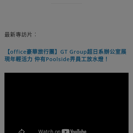
最新專訪片︰
【office豪華旅行團】GT Group超日系辦公室展
現年輕活力 仲有Poolside畀員工放水燈！