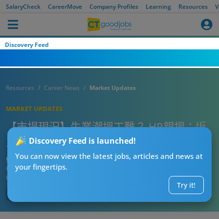
SalaryCheck
CareerMove
Company Profiles
Learning
Resources
V
Discovery Feed
Resources
Career News
Market Updates
MARKET UPDATES
【市場現況】失業潮搵工難？ HR親揭：返
工前No Show成風氣，請人仲難過搵工啊！
Discovery Feed is launched!
You can now view the latest jobs, articles and news at
CTgoodjobs’ Editor
your fingertips.
Published:
2026-07-29 09:15
Updated:
2026-07-29 09:15
Try it!