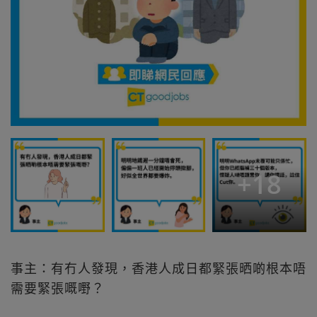
+
18
事主：有冇人發現，香港人成日都緊張晒啲根本唔
需要緊張嘅嘢？