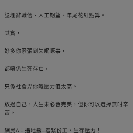
諗埋辭職信、人工期望、年尾花紅點算。
其實，
好多你緊張到失眠嘅事，
都唔係生死存亡，
只係社會畀你嘅壓力值太高。
放過自己，人生未必會完美，但你可以選擇無咁辛
苦。
網民A：追地鐵=着緊份工，生存壓力！