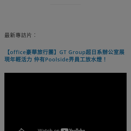
最新專訪片︰
【office豪華旅行團】GT Group超日系辦公室展
現年輕活力 仲有Poolside畀員工放水燈！