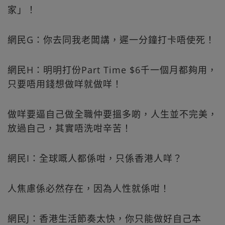
家」！
網民G：你去同我老闆講，遲一分鐘打卡唔使死！
網民H：明明打份Part Time $6千一個月都夠用，
只要唔用錢想做咩就做咩！
做咩要逼自己做全職仲要搵多啲，人生並不完美，
放過自己，其實唔洗咁辛苦！
網民I：全球嘅人都係咁，只係香港人咩？
人焦慮係必然存在，因為人性就係咁！
網民J：香港生活節奏太快，你只能做好自己本