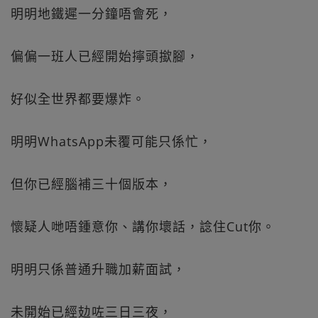
明明地鐵遲一分鐘唔會死，
偏偏一班人已經開始擰頭撳腳，
好似全世界都要爆炸。
明明WhatsApp未覆可能只係忙，
但你已經腦補三十個版本，
懷疑人哋唔鍾意你、講你壞話，諗住Cut你。
明明只係普通升職加薪面試，
未開始已經攰咗三日三夜，