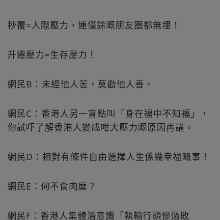
秒覆=人際壓力，連僅餘嘅朋友圈都無埋！
升遷壓力=生存壓力！
網民B：未經他人苦，莫勸他人善。
網民C：香港人另一盲點叫「身在福中不知福」，
你試吓了解香港人變成咁大壓力嘅原因再講。
網民D：相對有條件自由選擇人生係幾幸福嘅事！
網民E：何不食肉糜？
網民F：香港人集體潛意識「執輸行頭慘過敗