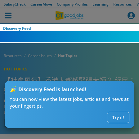
SalaryCheck
CareerMove
Company Profiles
Learning
Resources
V
Discovery Feed
Resources
Career Issues
Hot Topics
HOT TOPICS
【社會風氣】香港人都係緊張大師？ 網民：
好多事唔使咁緊張，人生可以簡單啲！
Discovery Feed is launched!
You can now view the latest jobs, articles and news at
CTgoodjobs’ Editor
your fingertips.
Published:
2026-07-24 13:15
Updated:
2026-07-24 13:15
Try it!