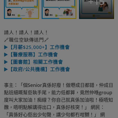
+
15
請人！請人！請人！
🔗職位空缺傳送門🔗
▶️【月薪$25,000+】工作機會
▶️【醫療服務】工作機會
▶️【圖書館】相關工作機會
▶️【政府/公共機構】工作機會
事主：「個Senior真係好廢！做嘢成日都錯，仲成日
點班細嘅幫佢執手尾，能力低都算，竟然仲喺group
度叫大家加油！痴線？你自己就真係加油啦！極唔知
醜，唔明點解講得出口，真係好核突！」 網民：
「真係好心佢出少句聲，講少句都冇咁嬲！」 網