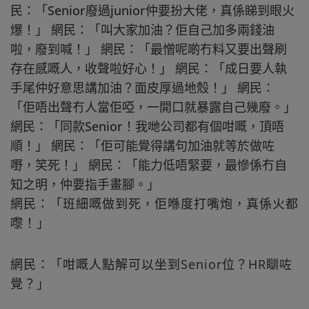
民：「Senior廢過junior仲要扮大佬，真係睇到眼火
爆！」 網民：「叫大家加油？佢自己加多兩錢油
啦，廢到喊！」 網民：「最憎呢啲冇料又要出聲刷
存在感嘅人，收聲啦好心！」 網民：「成日要人執
手尾仲好意思講加油？面皮厚過地殼！」 網民：
「佢唔出聲冇人當佢啞，一開口就暴露自己幾廢。」
網民：「同款Senior！我哋公司都有個咁嘅，頂唔
順！」 網民：「佢可能覺得講句加油就等於做咗
嘢，笑死！」 網民：「能力低唔緊要，最慘係冇自
知之明，仲要指手畫腳。」
網民：「班細嘅做到死，佢喺度打嘴炮，真係火都
嚟！」
網民：「咁嘅人點解可以坐到Senior位？HR瞓咗
覺？」