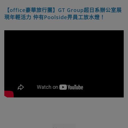
【office豪華旅行團】GT Group超日系辦公室展
現年輕活力 仲有Poolside畀員工放水燈！