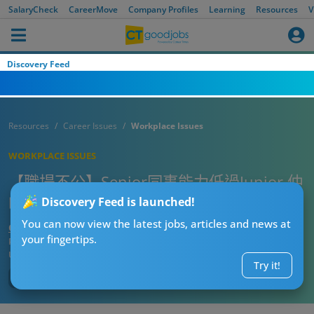
SalaryCheck
CareerMove
Company Profiles
Learning
Resources
V
Discovery Feed
Resources
Career Issues
Workplace Issues
WORKPLACE ISSUES
【職場不公】Senior同事能力低過Junior 仲
喺工作群組叫大家加油 好心出少句聲…
Discovery Feed is launched!
You can now view the latest jobs, articles and news at
CTgoodjobs’ Editor
your fingertips.
Published:
2026-07-12 13:01
Updated:
2026-07-12 13:01
Try it!