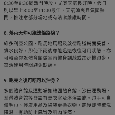
6:30至8:30屬熱門時段，尤其天氣良好時。假日
則以早上8:00至11:00最佳，天氣涼爽且氛圍熱
鬧，惟注意部分場地或有清潔維護時間。
8. 落雨天仲可跑邊條路線？
維多利亞公園、跑馬地馬場及啟德跑道鋪面妥善、
排水良好，即使下雨後亦能迅速恢復可用狀態。亦
可轉至鄰近體育館做室內健身訓練或踏步機跑步，
靈活運用時間避免缺課。
9. 跑完之後可唔可以沖身？
多個體育館及運動場如維園體育館、沙田運動場、
荃灣體育館等皆設有更衣室及淋浴設施。跑手可自
備毛巾、護膚用品及袋裝更換衣物，跑後即時梳洗
降溫，有助防止感冒及肌肉酸痛。