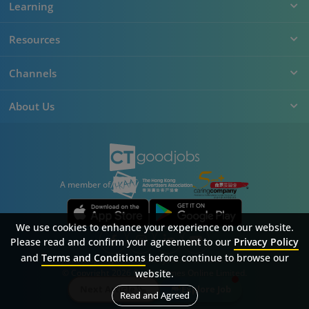
Learning
Resources
Channels
About Us
A member of
We use cookies to enhance your experience on our website.
Please read and confirm your agreement to our
Privacy Policy
and
Terms and Conditions
before continue to browse our
Sitemap
FAQ
Privacy Policy
Terms & Conditions
website.
© Copyright 2026 Career Times Online Limited.
All rights reserved.
Next Article
Explore Job
Read and Agreed