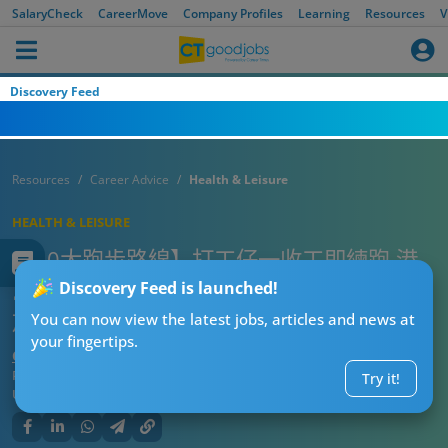
SalaryCheck
CareerMove
Company Profiles
Learning
Resources
V
Discovery Feed
Resources
Career Advice
Health & Leisure
HEALTH & LEISURE
【10大跑步路線】打工仔一收工即練跑 港
島/九龍/新界跑步路線！交通方便 有locker
Discovery Feed is launched!
放返工衫？
You can now view the latest jobs, articles and news at
your fingertips.
CTgoodjobs’ Editor
Published:
2026-07-28 14:04
Try it!
Updated:
2026-07-28 14:04