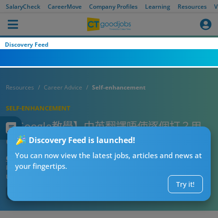
SalaryCheck
CareerMove
Company Profiles
Learning
Resources
V
Discovery Feed
Resources
Career Advice
Self-enhancement
SELF-ENHANCEMENT
【Google教學】中英翻譯唔使逐個打？用
Google Sheet 5秒就搞掂！
Discovery Feed is launched!
You can now view the latest jobs, articles and news at
CTgoodjobs’ Editor
your fingertips.
Published:
2026-07-26 03:33
Updated:
2026-07-26 03:33
Try it!