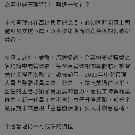
為何中層管理特別「難逃一劫」？
中層管理夾在高層與基層之間，必須同時回應上司
施壓及安撫下屬，眾多決策與溝通角色近期卻被AI
蠶食。
AI擅長計劃、彙報、溝通協調，企業紛紛以轉型之
名精簡中間管理層，甚至連管理相關職能亦正被智
慧化流程漸次取代。數據顯示，2023年中階管理
人員占整體裁員量達三分之一，遠高於過往水平，
留任的主管必須承受更高的壓力，而長工時與職業
倦怠。新一代員工亦不再追求晉升管理職，部分企
業預期未來會現「主管崩潰潮」與人才斷層危機。
中層管理仍不可或缺的價值