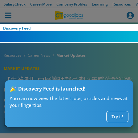
SalaryCheck
CareerMove
Company Profiles
Learning
Resources
V
Discovery Feed
Resources
Career News
Market Updates
MARKET UPDATES
【失業潮】中層管理裁員潮 3年職位銳減逾
6%！ 「幽靈招聘陷阱」將會成主流！
Discovery Feed is launched!
You can now view the latest jobs, articles and news at
CTgoodjobs’ Editor
your fingertips.
Published:
2025-08-17 23:15
Updated:
2025-08-17 23:15
Try it!