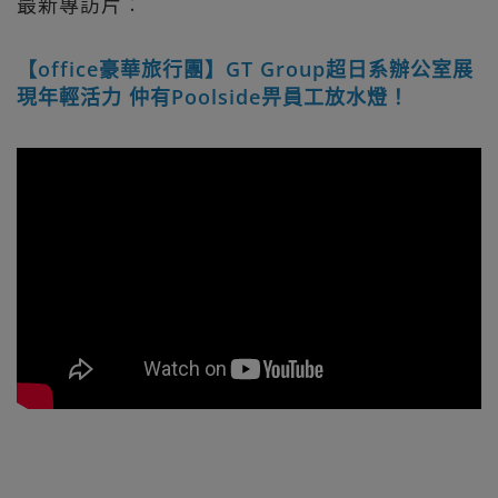
最新專訪片︰
【office豪華旅行團】GT Group超日系辦公室展
現年輕活力 仲有Poolside畀員工放水燈！