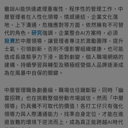
雖說AI能快速處理重複性、程序性的管理工作，中
層管理者在人性化領導、情感連結、企業文化落
地、上下溝通，危機應對等方面，依然擁有不可替
代的角色。
研究
強調，企業整合AI方案時，必須
投資
於中層領導，讓管理者專注於激勵團隊、提升
士氣、引領創新，否則不僅影響組織健康，也可能
造成長遠競爭力下滑。面對劇變，個人職場網絡的
建構、持續學習與轉型及積極經營個人品牌逐漸成
為在風暴中自保的關鍵。
中層管理職急劇萎縮，職場信任鏈斷裂，同時「幽
靈招聘」也在挑戰整個勞動市場誠信。然而「中層
領導」仍具備不可取代的價值！各打工仔只有強化
領導力與人際溝通能力，找準自身定位，才能在進
退皆難的環境下逆流而上，成為真正能跨越AI時代