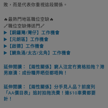
敗，而是代表你重視這段關係。
🔥最熱門地區職位空缺🔥
🔗職位空缺傳送門🔗
▶️【銅鑼灣/灣仔】工作機會
▶️【元朗區】工作機會
▶️【啟德】工作機會
▶️【鰂魚涌/太古/北角】工作機會
延伸閲讀：【兩性關係】窮人注定冇資格拍拖？港
男崩潰：成份糧畀晒佢都唔夠！
延伸閱讀：【兩性關係】分手見人品？前度列
「AA價目表」追討拍拖洗費！連$10車費都要
計！