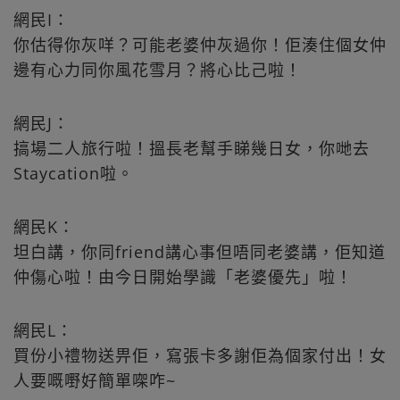
網民I：
你估得你灰咩？可能老婆仲灰過你！佢湊住個女仲
邊有心力同你風花雪月？將心比己啦！
網民J：
搞場二人旅行啦！搵長老幫手睇幾日女，你哋去
Staycation啦。
網民K：
坦白講，你同friend講心事但唔同老婆講，佢知道
仲傷心啦！由今日開始學識「老婆優先」啦！
網民L：
買份小禮物送畀佢，寫張卡多謝佢為個家付出！女
人要嘅嘢好簡單㗎咋~