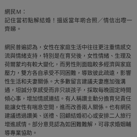
網民M：
記住當初點解結婚！搵返當年啲合照／情信出嚟一
齊睇。
網民普遍認為，女性在家庭生活中往往更注重情感交
流與情緒支持，特別是在育兒後，女性情緒、生理及
荷爾蒙均有較大變化，而男性則面臨較多經濟與家庭
壓力，雙方各自承受不同困難，導致彼此疏遠，影響
性生活和夫妻關係。大多數留言建議夫妻應加強溝
通，坦誠分享感受而非只談孩子，採取每晚固定時間
傾心事，增加情感連結。有人稱讚主動分擔育兒責任
能讓女性有喘息空間，進而改善兩人關係。也有網民
建議透過讚美、送禮、回顧結婚初心或安排二人旅行
增進感情。部分意見認為如困難難解，可尋求婚姻輔
導專業協助。