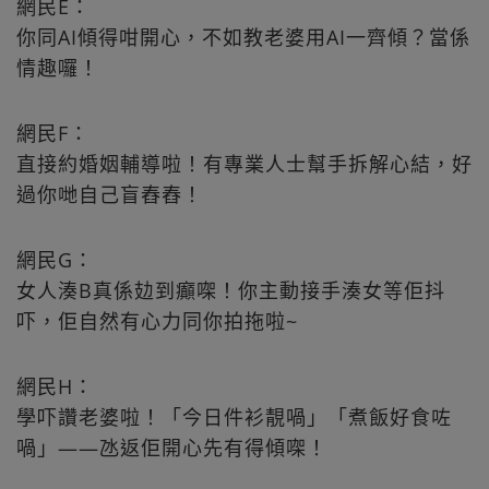
網民E：
你同AI傾得咁開心，不如教老婆用AI一齊傾？當係
情趣囉！
網民F：
直接約婚姻輔導啦！有專業人士幫手拆解心結，好
過你哋自己盲舂舂！
網民G：
女人湊B真係攰到癲㗎！你主動接手湊女等佢抖
吓，佢自然有心力同你拍拖啦~
網民H：
學吓讚老婆啦！「今日件衫靚喎」「煮飯好食咗
喎」——氹返佢開心先有得傾㗎！