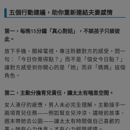
五個行動建議，助你重新連結夫妻感情
第一，每晚15分鐘「真心對話」，不談孩子只談彼
此。
放下手機，關掉電視，專注聆聽對方的感受。問一
句：「今日你覺得點？」而不是「個女今日點？」
讓對方感受到你關心的是「她」而非「媽媽」這個
角色。
第二，主動分擔育兒責任，讓太太有喘息空間。
女人湊仔的疲憊，男人未必完全理解。主動接手一
兩項育兒任務——例如幫女兒沖涼、講睡前故事、
週末帶她去公園——讓太太有時間做自己喜歡的
事。她有心力休息，才有心力經營感情。