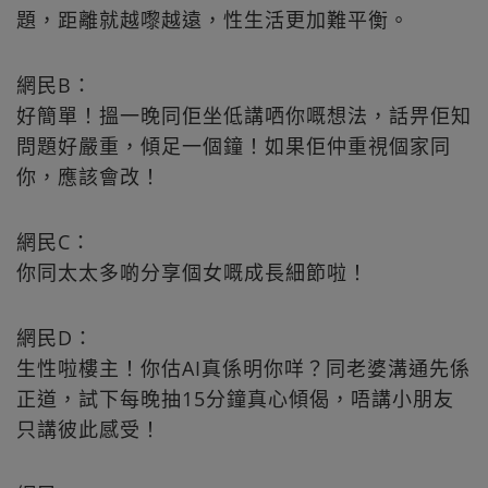
題，距離就越嚟越遠，性生活更加難平衡。
網民B：
好簡單！搵一晚同佢坐低講哂你嘅想法，話畀佢知
問題好嚴重，傾足一個鐘！如果佢仲重視個家同
你，應該會改！
網民C：
你同太太多啲分享個女嘅成長細節啦！
網民D：
生性啦樓主！你估AI真係明你咩？同老婆溝通先係
正道，試下每晚抽15分鐘真心傾偈，唔講小朋友
只講彼此感受！