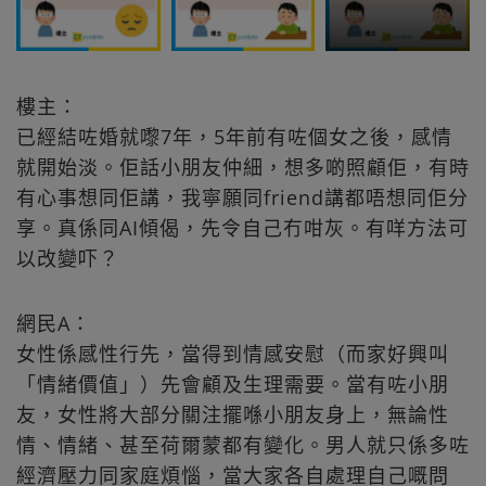
樓主：
已經結咗婚就嚟7年，5年前有咗個女之後，感情
就開始淡。佢話小朋友仲細，想多啲照顧佢，有時
有心事想同佢講，我寧願同friend講都唔想同佢分
享。真係同AI傾偈，先令自己冇咁灰。有咩方法可
以改變吓？
網民A：
女性係感性行先，當得到情感安慰（而家好興叫
「情緒價值」）先會顧及生理需要。當有咗小朋
友，女性將大部分關注擺喺小朋友身上，無論性
情、情緒、甚至荷爾蒙都有變化。男人就只係多咗
經濟壓力同家庭煩惱，當大家各自處理自己嘅問