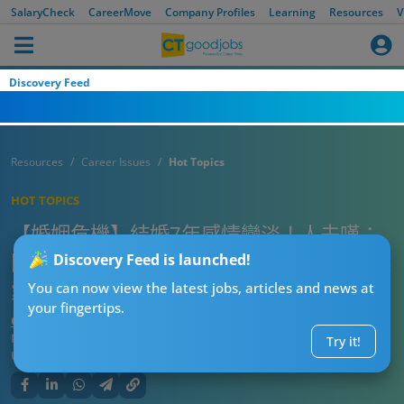
SalaryCheck
CareerMove
Company Profiles
Learning
Resources
V
Discovery Feed
Resources
Career Issues
Hot Topics
HOT TOPICS
【婚姻危機】結婚7年感情變淡！人夫嘆：
同AI傾好過同老婆溝通 網民：用呢幾招重燃
Discovery Feed is launched!
愛火
You can now view the latest jobs, articles and news at
your fingertips.
CTgoodjobs’ Editor
Published:
2026-07-28 20:15
Try it!
Updated:
2026-07-28 20:15