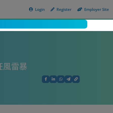
Login
Register
Employer Site
狂風雷暴