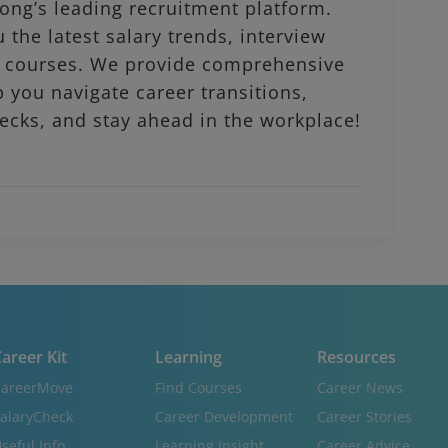
ng’s leading recruitment platform.
 the latest salary trends, interview
al courses. We provide comprehensive
p you navigate career transitions,
ecks, and stay ahead in the workplace!
areer Kit
Learning
Resources
areerMove
Find Courses
Career News
alaryCheck
Career Development
Career Stories
seful Info
Learning Insight
Career Advice