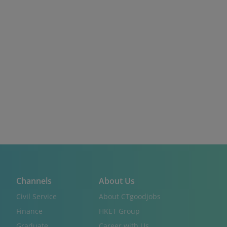
Channels
About Us
Civil Service
About CTgoodjobs
Finance
HKET Group
Graduate
Career with Us