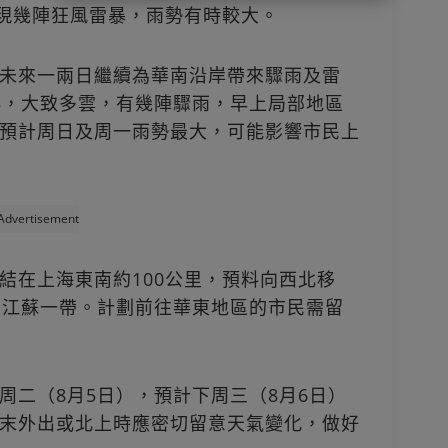
出現幾陣狂風雷暴，雨勢有時較大。
未來一兩日繼續為華南沿岸帶來驟雨及雷
轉，大致多雲，有幾陣驟雨，早上局部地區
預計周日及周一雨勢最大，可能影響市民上
Advertisement
結在上海東南約100公里，預料向西北移
至江蘇一帶。計劃前往華東地區的市民需留
周二（8月5日），預計下周三（8月6日）
末外出或北上時應密切留意天氣變化，做好