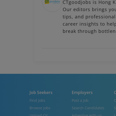
CTgoodjobs is Hong Ko
Our editors brings you
tips, and profession
career insights to hel
break through bottlen
Job Seekers
Employers
C
Find Jobs
Post a Job
C
Browse Jobs
Search Candidates
S
Upload CV
Advertise with us
U