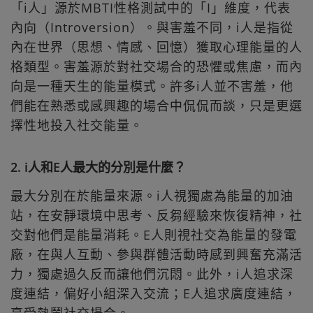
「i人」源於MBTI性格測試中的「I」維度，代表
內向（Introversion）。與害羞不同，i人是指從
內在世界（思想、情感、回憶）獲取心理能量的人
格類型。害羞源於對社交場合的恐懼或焦慮，而內
向是一種天生的能量模式。許多i人並不害羞，他
們能在熟悉或感興趣的場合中侃侃而談，只是更選
擇性地投入社交能量。
2. i人和E人最大的分別是什麼？
最大分別在於能量來源。i人視獨處為能量的加油
站，在安靜環境中思考、反芻經驗來恢復精神，社
交對他們是能量消耗。E人則視社交為能量的發電
廠，在與人互動、參與群體活動時感到興奮充滿活
力，獨處過久反而讓他們沉悶。此外，i人追求深
度連結，偏好小組深入交流；E人追求廣度連結，
享受熱鬧社交場合。