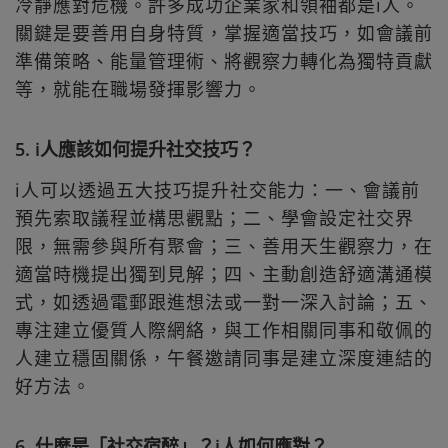
冷靜應對危機。許多成功企業家和領袖都是i人。
關鍵是要善用自身特質，掌握適當技巧，如會議前
準備策略、能量管理術、將觀察力轉化為獨特貢獻
等，就能在職場發揮影響力。
5. i人應該如何提升社交技巧？
i人可以透過五大技巧提升社交能力：一、會議前
預先索取議程並構思觀點；二、學會設定社交界
限，無需參與所有聚會；三、善用天生觀察力，在
適當時機提出獨到見解；四、主動創造舒適溝通模
式，如透過電郵跟進想法或一對一深入討論；五、
專注建立優質人際網絡，與工作相關同事和敬佩的
人建立穩固關係，午餐邀請同事是建立深度連結的
好方法。
6. 什麼是「社交宿醉」？i人如何應對？