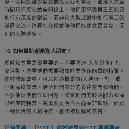
係，傾向維護少數幾個能交心的摯友，並投入大量
時間和情感在這些關係上。他們更享受與三五知己
進行有深度的對話，而非在大型派對中進行廣泛的
淺層交流。這種社交模式讓他們能建立更真實、深
刻的人際連結。
10. 如何幫助身邊的i人朋友？
理解和尊重是最重要的。不要強迫i人參與所有社
交活動，尊重他們需要獨處時間恢復能量的特質。
在群體聚會中，可以創造機會讓i人進行一對一或
小組深度交流。給予他們充分的表達空間和時間，
不要催促他們立即回應。欣賞他們的聆聽能力和深
思熟慮的特質。最重要是明白內向並非缺點，而是
一種珍貴的人格特質，應該被理解和支持。
延伸閱讀：【MBTI】面試被問到MBTI要唔要老