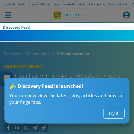
SalaryCheck
CareerMove
Company Profiles
Learning
Resources
V
Discovery Feed
Resources
Career Advice
Self-enhancement
SELF-ENHANCEMENT
【i人是什麼？】10大i人特徵你中了多少
項？5分鐘剖析i人與E人分別＋必學職場社
Discovery Feed is launched!
交技巧懶人包！（附簡易測試）
You can now view the latest jobs, articles and news at
your fingertips.
CTgoodjobs’ Editor
Published:
2026-07-29 21:34
Try it!
Updated:
2026-07-29 21:34