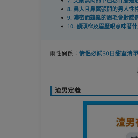
7. 尖削無肉的下巴為什麼
8. 鼻大且鼻翼張開的男人性
9. 濃密而雜亂的眉毛會對
10. 額頭窄及眉壓眼意味著
兩性開係：
情侶必試30日甜蜜清
渣男定義