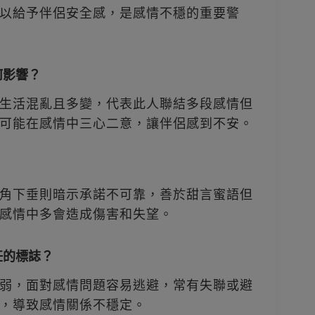
以給予伴侶安全感，是感情不穩的重要警
何影響？
生活混亂且多變，代表此人聯結多段感情但
可能在感情中三心二意，讓伴侶感到不安。
？
角下垂則暗示承諾不可靠，善於甜言蜜語但
感情中多會造成傷害和失望。
任的標誌？
弱，面對感情問題容易逃避，常有失聯或避
，導致感情關係不穩定。