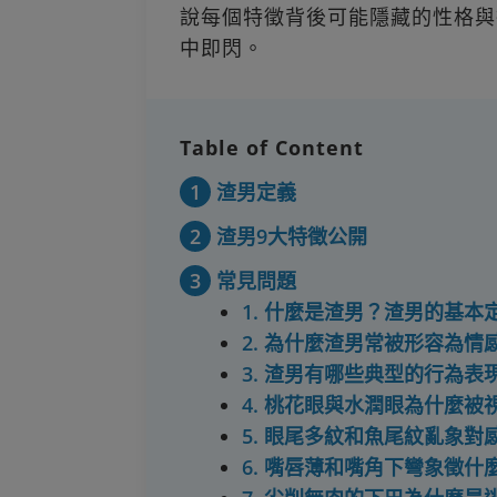
說每個特徵背後可能隱藏的性格與
中即閃。
Table of Content
1
渣男定義
2
渣男9大特徵公開
3
常見問題
1. 什麼是渣男？渣男的基本
2. 為什麼渣男常被形容為情
3. 渣男有哪些典型的行為表
4. 桃花眼與水潤眼為什麼
5. 眼尾多紋和魚尾紋亂象對
6. 嘴唇薄和嘴角下彎象徵什