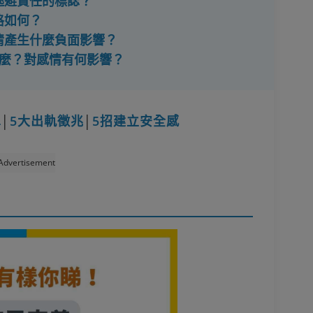
是逃避責任的標誌？
格如何？
感情產生什麼負面影響？
什麼？對感情有何影響？
單
│
5大出軌徵兆
│
5招建立安全感
Advertisement