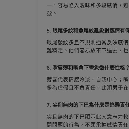
一，容易陷入曖昧和多段感情，難
號。
5. 眼尾多紋和魚尾紋亂象對感情有
眼尾皺紋多且不規則通常反映感情
難穩定。他們容易放不下過去，也
6. 嘴唇薄和嘴角下彎象徵什麼性格
薄唇代表情感冷淡、自我中心；嘴
多為虛假且不負責任。此類男子在
7. 尖削無肉的下巴為什麼是逃避責
尖且無肉的下巴顯示此人意志力較
開問題的行為，不願承擔感情責任