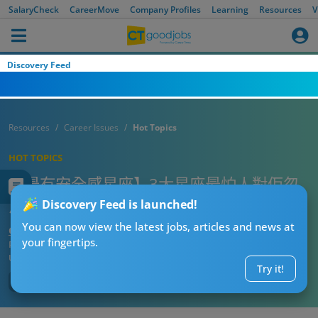
SalaryCheck
CareerMove
Company Profiles
Learning
Resources
V
Discovery Feed
Resources
Career Issues
Hot Topics
HOT TOPICS
【最冇安全感星座】3大星座最怕人對佢忽
冷忽熱！缺乏安全感理由原來係咁！
Discovery Feed is launched!
You can now view the latest jobs, articles and news at
CTgoodjobs’ Editor
your fingertips.
Published:
2026-07-28 08:04
Updated:
2026-07-28 08:04
Try it!