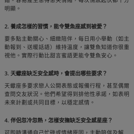
錯。容易產生患得患失情緒，每次情感起伏都十分
明顯。
2. 養成怎樣的習慣，能令雙魚座感到被愛？
要多點主動關心、細緻陪伴，每日用小舉動（如主
動報到、送暖話語）維持溫度，讓雙魚知道你很重
視他。實際行動比甜言蜜語更能令雙魚安心。
3. 天蠍座缺乏安全感時，會提出哪些要求？
天蠍座多要求戀人公開表態或報備行程，甚至偶爾
查問交友狀況。他們希望得到排他性承諾，如表明
未來計劃或共同目標，以穩定感情。
4. 伴侶忽冷忽熱，怎樣安撫缺乏安全感星座？
可即時溝通自己忙碌或情緒原因，主動陪伴及解