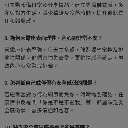
可主動報備日常及分享情緒，建立專屬儀式感，多
參與對方生活，減少猜疑及冷落時間，提升彼此信
任和歸屬感。
8. 為何天蠍座表面理性，內心卻非常不安？
天蠍座外表堅強，但天生多疑，強烈渴望掌控及排
他性關係。他們害怕失去愛，更怕情感不確定，導
致內心時常警戒徘徊。
9. 怎判斷自己或伴侶有安全感低的問題？
若經常因對方行為細節而焦慮、時時需要確認、在
感情中反覆問「你是不是不愛我」等，都屬缺乏安
全感徵狀，需多溝通和包容。
10. 缺乏安全感星座最需要的是甚麼？