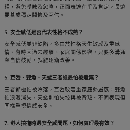
釋，避免曖昧及忽略，正面表達在乎及肯定。長遠
要養成穩定關懷及互信。
5. 安全感低是否代表性格不成熟？
安全感低並非缺陷，多由於性格天生敏感及重感
情。有時因過去經驗、家庭關係影響，只要多溝通
與自信鼓勵，就能逐漸改善。
6. 巨蟹、雙魚、天蠍三者誰最怕被遺棄？
三者都極怕被冷落，巨蟹較着重家庭歸屬感，雙魚
怕浪漫消失，天蠍則怕失控與被背叛。不同表現但
同樣重視情感安全。
7. 港人拍拖時遇安全感問題，如何處理最有效？