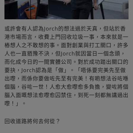
或許會有人認為Jorch的想法過於天真，但站於香
港市場而言，收費上門回收垃圾一事，本來就是一
樁想人之不敢想的事。面對創業與打工關口，許多
人也一直猶豫不決，但Jorch就因當日一個念頭，
而化成今日的一間實體公司。對於成功踏出關口的
要抉，Jorch認為是「做」。「唔係要完美先至做
出嚟，而係你要做咗先至有完美！有啲想法谷咗喺
個腦，谷咗一世！人愈大愈嚟愈多負擔，變咗將個
腦入面嘅想法愈嚟愈囚禁住，到死一刻都無講過出
嚟！」。
回收道路將何去何從？