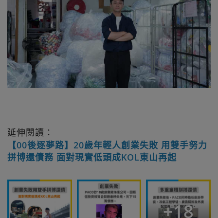
延伸閱讀：
【00後逐夢路】20歲年輕人創業失敗 用雙手努力
拼博還債務 面對現實低頭成KOL東山再起
+
18