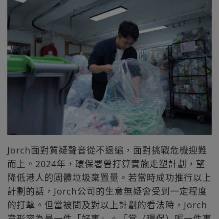
Jorch面對質疑聲音從不退縮，面對挑戰危機迎難
而上。2024年，環保署曾打算實施走塑計劃，望
降低港人的固體垃圾棄置量。若當時成功推行以上
計劃的話，Jorch公司的生意無疑會受到一定程度
的打擊。但當被問及對以上計劃的看法時，Jorch
竟形容為是一件「好事」。「當（環保）呢一件事