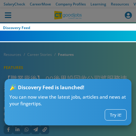
SalaryCheck
CareerMove
Company Profiles
Learning
Resources
V
Discovery Feed
Resources
Career Stories
Features
FEATURES
【職業背後】 90後男設回收公司將服務速
遞至家門 堅持5年過百間企業都同佢合作 獨
Discovery Feed is launched!
力起家成香港環保界傳奇！
You can now view the latest jobs, articles and news at
your fingertips.
CTgoodjobs’ Editor
Published:
2025-09-05 17:30
Try it!
Updated:
2025-09-15 10:17