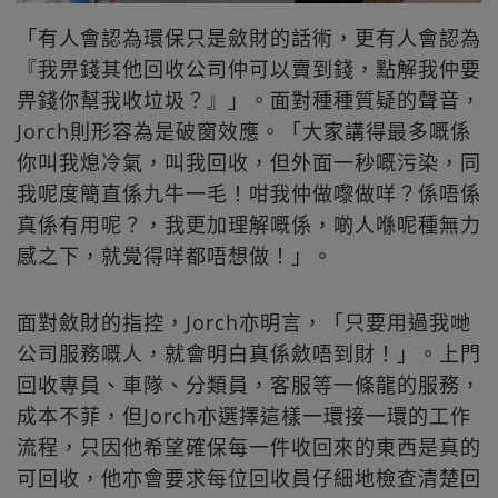
「有人會認為環保只是斂財的話術，更有人會認為
『我畀錢其他回收公司仲可以賣到錢，點解我仲要
畀錢你幫我收垃圾？』」。面對種種質疑的聲音，
Jorch則形容為是破窗效應。「大家講得最多嘅係
你叫我熄冷氣，叫我回收，但外面一秒嘅污染，同
我呢度簡直係九牛一毛！咁我仲做嚟做咩？係唔係
真係有用呢？，我更加理解嘅係，啲人喺呢種無力
感之下，就覺得咩都唔想做！」。
面對斂財的指控，Jorch亦明言，「只要用過我哋
公司服務嘅人，就會明白真係斂唔到財！」。上門
回收專員、車隊、分類員，客服等一條龍的服務，
成本不菲，但Jorch亦選擇這樣一環接一環的工作
流程，只因他希望確保每一件收回來的東西是真的
可回收，他亦會要求每位回收員仔細地檢查清楚回