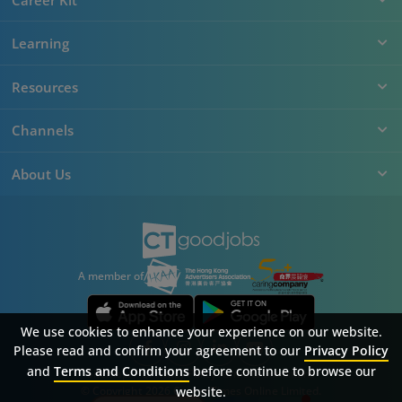
Learning
Resources
Channels
About Us
A member of
We use cookies to enhance your experience on our website.
Please read and confirm your agreement to our
Privacy Policy
and
Terms and Conditions
before continue to browse our
Sitemap
FAQ
Privacy Policy
Terms & Conditions
© Copyright 2026 Career Times Online Limited.
website.