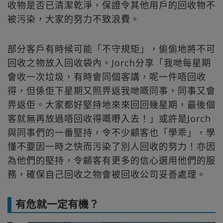
收物是否已清潔乾淨，保證令其他用戶的回收物不
被污染，大家的努力不致浪費。
部分客戶有時候可能「不守規矩」，偷偷地將不可
回收之物放入回收袋內。Jorch分享「我哋每星期
會收一次垃圾，有時會同個客講，呢一件唔回收
得，但係佢下星期又照畀返我哋嘅同事，同事又會
畀返佢。大家都好堅持地來來回回幾星期，最後個
客就無再放過唔回收得嘅嘢入去！」或許是Jorch
與同事們的一番堅持，令不少顧客也「學乖」，學
懂不要因一時之快而污染了別人回收的努力！亦因
為他們的堅持，令顧客有更多的信心選用他們的服
務，確保自己回收之物會被回收公司妥善處理。
有危就一定有機？