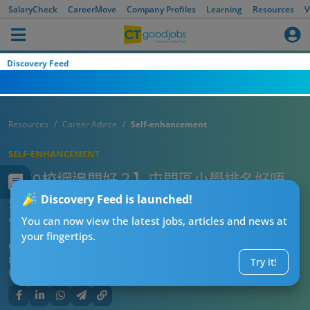
SalaryCheck
CareerMove
Company Profiles
Learning
Resources
V
Discovery Feed
Resources
Career Advice
Self-enhancement
SELF-ENHANCEMENT
【70校網邊間好？】屯門區小學排名好唔
好？同71校網相比邊個好？選校＋屋苑策略
Discovery Feed is launched!
懶人包！
You can now view the latest jobs, articles and news at
your fingertips.
CTgoodjobs’ Editor
Published:
2026-07-28 12:04
Try it!
Updated:
2026-07-28 12:04