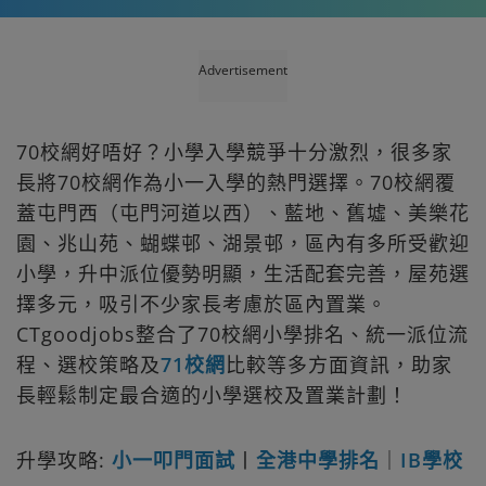
Advertisement
70校網好唔好？小學入學競爭十分激烈，很多家
長將70校網作為小一入學的熱門選擇。70校網覆
蓋屯門西（屯門河道以西）、藍地、舊墟、美樂花
園、兆山苑、蝴蝶邨、湖景邨，區內有多所受歡迎
小學，升中派位優勢明顯，生活配套完善，屋苑選
擇多元，吸引不少家長考慮於區內置業。
CTgoodjobs整合了70校網小學排名、統一派位流
程、選校策略及
71校網
比較等多方面資訊，助家
長輕鬆制定最合適的小學選校及置業計劃！
升學攻略:
小一叩門面試
丨
全港中學排名
｜
IB學校