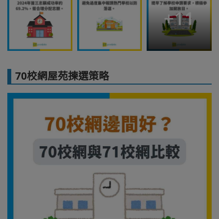
+
11
70校網屋苑揀選策略