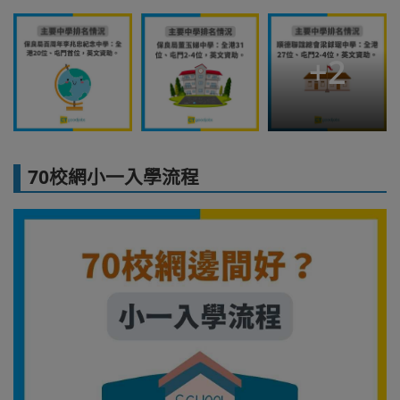
+
2
70校網小一入學流程