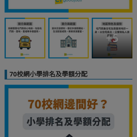
+
5
70校網小學排名及學額分配