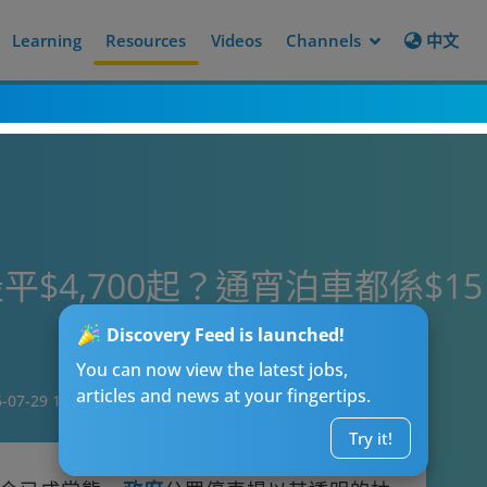
Learning
Resources
Videos
Channels
中文
$4,700起？通宵泊車都係$
Discovery Feed is launched!
You can now view the latest jobs,
articles and news at your fingertips.
-07-29 14:04
Try it!