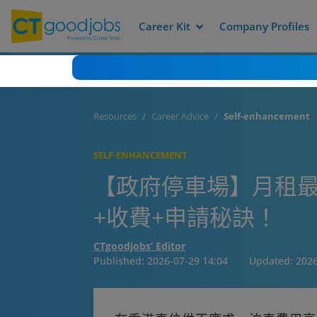
Career Kit
Company Profiles
Resources
Career Advice
Self-enhancement
SELF-ENHANCEMENT
【政府停車場】月租最平
+收費+申請秘訣！
CTgoodjobs’ Editor
Published:
2026-07-29 14:04
Updated:
2026