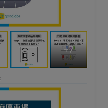
+
7
率