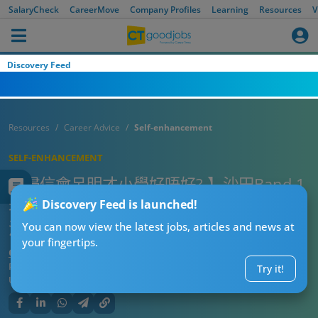
SalaryCheck
CareerMove
Company Profiles
Learning
Resources
V
Discovery Feed
Resources
Career Advice
Self-enhancement
SELF-ENHANCEMENT
【浸信會呂明才小學好唔好? 】沙田Band 1
名校！獲英中取錄率達77.2% 入學面試/全
Discovery Feed is launched!
港排名一覽
You can now view the latest jobs, articles and news at
your fingertips.
CT湊仔公阿勇
Published:
2026-07-29 05:04
Try it!
Updated:
2026-07-29 05:04