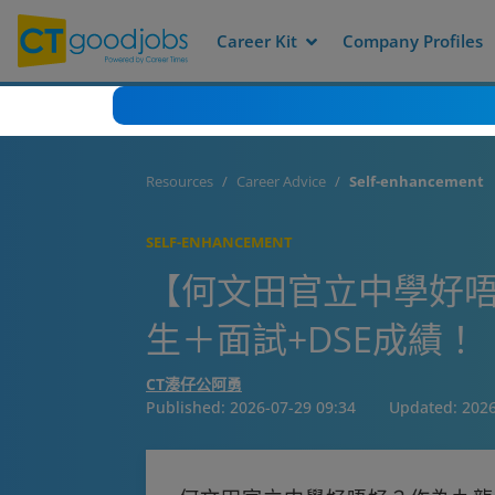
Career Kit
Company Profiles
Resources
Career Advice
Self-enhancement
SELF-ENHANCEMENT
【何文田官立中學好唔
生＋面試+DSE成績！
CT湊仔公阿勇
Published:
2026-07-29 09:34
Updated:
2026