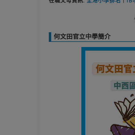
在職父母資訊⁚
全港小學排名
丨
I
何文田官立中學簡介