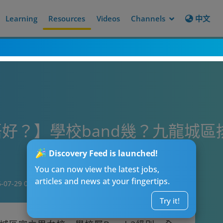
Learning
Resources
Videos
Channels
中文
好？】學校band幾？九龍城
Discovery Feed is launched!
You can now view the latest jobs,
articles and news at your fingertips.
-07-29 09:34
Try it!