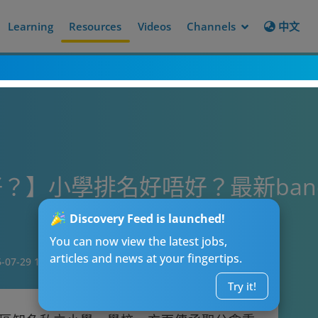
Learning
Resources
Videos
Channels
中文
？】小學排名好唔好？最新ba
Discovery Feed is launched!
You can now view the latest jobs,
articles and news at your fingertips.
-07-29 12:04
Try it!