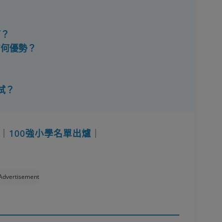
？
何？
有何優勢？
？
試？
｜
100強小學名單出爐
｜
Advertisement