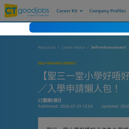
Career Kit
Company Profiles
Resources
Career Advice
Self-enhancement
SELF-ENHANCEMENT
【聖三一堂小學好唔好
／入學申請懶人包！
CT職場P牌仔
Published:
2026-07-29 12:04
Updated:
2026