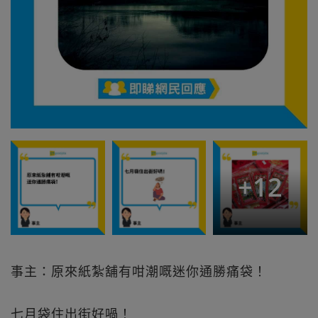
+
12
事主：原來紙紮舖有咁潮嘅迷你通勝痛袋！
七月袋住出街好喎！