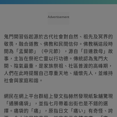
Advertisement
鬼門開習俗起源於古代社會對自然、祖先及冥界的
敬畏，融合道教、佛教和民間信仰。佛教稱這段時
間為「盂蘭節」（中元節），源自「目連救母」故
事，主旨在祭祀亡靈以行功德。傳統認為鬼門大
開、陰氣最重，是家族祭祖、社區普渡的高峰期，
人們在此時提醒自己尊重天地、緬懷先人，並維持
社會與家庭和諧。
網民在網上平台群組上發文指赫然發現紙紮舖驚現
「通勝痛袋」，並指七月帶着出街也是不錯的選
擇。痛袋的「痛」，原指日文「痛い」有奇怪、誇