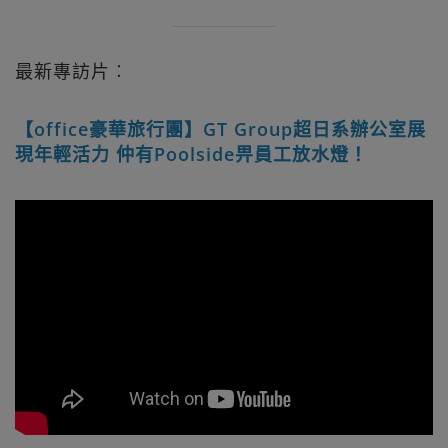
最新專訪片︰
【office豪華旅行團】GT Group超日系辦公室展
現年輕活力 仲有Poolside畀員工放水燈！