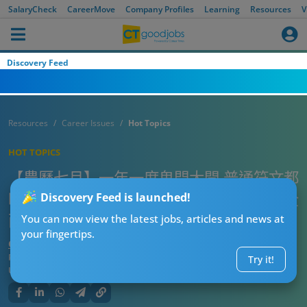
SalaryCheck
CareerMove
Company Profiles
Learning
Resources
V
Discovery Feed
Resources
Career Issues
Hot Topics
HOT TOPICS
【農曆七月】一年一度鬼門大開 普通符文都
唔夠保？紙紮舖現通勝痛袋貼潮流 網民：全
Discovery Feed is launched!
面保障！
You can now view the latest jobs, articles and news at
your fingertips.
CT熱話管理員
Published:
2025-09-04 20:15
Try it!
Updated:
2025-09-04 20:15