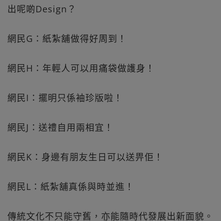
出呢啲Design？
網民G：紙紮舖做得好周到！
網民H：年輕人可以用痛袋做護身！
網民I：擺明只係袖珍版啦！
網民J：送禮自用兩相宜！
網民K：身邊有朋友生日可以送畀佢！
網民L：紙紮舖真係與時並進！
傳統文化不只能守舊，亦能隨時代發展出新面貌。