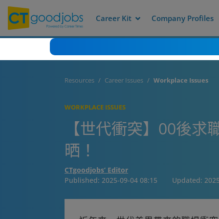
Career Kit
Company Profiles
Resources
Career Issues
Workplace Issues
WORKPLACE ISSUES
【世代衝突】00後求
晒！
CTgoodjobs’ Editor
Published:
2025-09-04 08:15
Updated:
2025