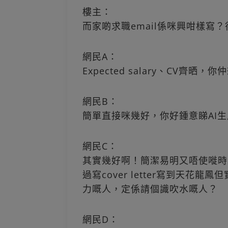
樓主：
而家啲求職email係咪興咁樣寫
網民A：
Expected salary、CV齊晒，你
網民B：
簡單直接咪幾好，你好鍾意睇AI
網民C：
其實幾好啊！簡潔易明又唔使嘥時間睇
過寫cover letter寫到天
力嘅人，定係請個識吹水嘅人？
網民D：