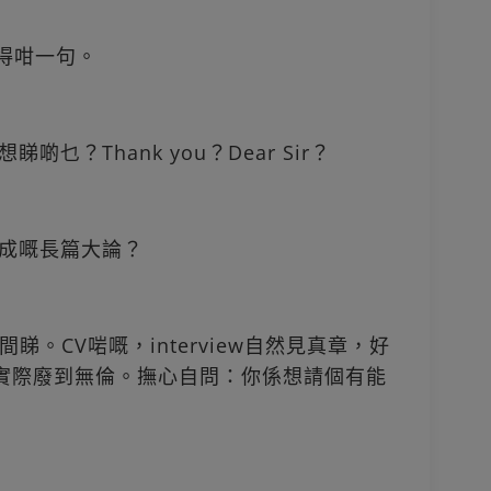
？得咁一句。
仲想睇啲乜？Thank you？Dear Sir？
生成嘅長篇大論？
。CV啱嘅，interview自然見真章，好
花龍鳳但實際廢到無倫。撫心自問：你係想請個有能