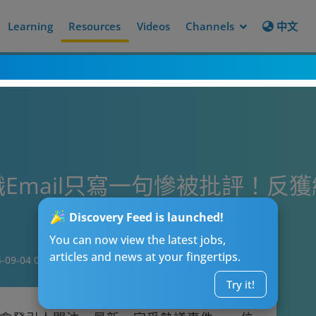
Learning
Resources
Videos
Channels
中文
職Email只寫一句慘被批評！反
Discovery Feed is launched!
You can now view the latest jobs,
articles and news at your fingertips.
-09-04 08:15
Try it!