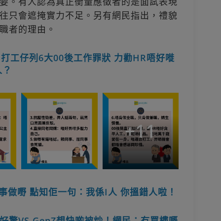
要。有人認為真正衡量應徵者的是面試表現
往只會遮掩實力不足。另有網民指出，禮貌
職者的理由。
打工仔列6大00後工作罪狀 力勸HR唔好嘥
人？
+
11
同事做嘢 點知佢一句：我係I人 你搵錯人啦！
驚VS GenZ想快啲被炒！網民：冇買樓嘅