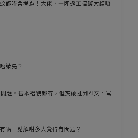
蚊都唔會考慮！大佬，一陣返工搞鑊大鑊嘢
唔請先？
冇問題。基本禮貌都冇，但夾硬扯到AI文。寫
冇喎！點解咁多人覺得冇問題？