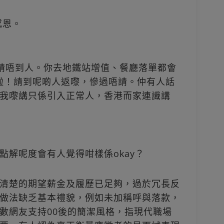
感恩。
司請唔到人。你去地鐵站增值、餐廳落單都會
」啦！請到呢啲人返嚟，慘過唔請。仲有人話
我嚟講只係引入正常人，香港而家連識講
點解呢度會有人覺得咁樣係okay？
清楚的期望薪金及履歷已足夠，過於冗長反
做法缺乏基本禮貌，例如未加稱呼與落款，
數網友支持00後的簡潔風格，指現代職場