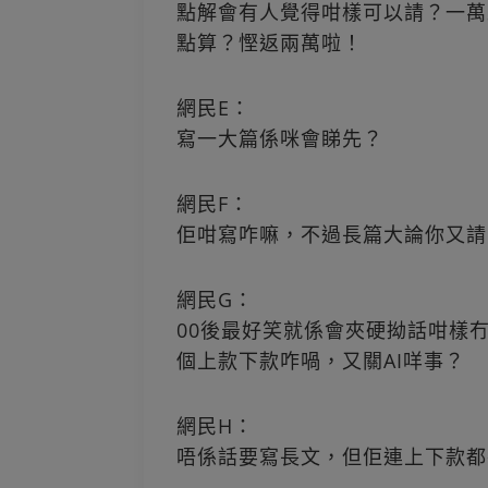
點解會有人覺得咁樣可以請？一萬
點算？慳返兩萬啦！
網民E：
寫一大篇係咪會睇先？
網民F：
佢咁寫咋嘛，不過長篇大論你又請
網民G：
00後最好笑就係會夾硬拗話咁樣
個上款下款咋喎，又關AI咩事？
網民H：
唔係話要寫長文，但佢連上下款都