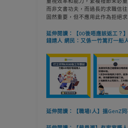
重視效率和能力，繁複禮節未必重
而非文書功夫，而過長的求職信往
固然重要，但不應用此作為拒絕求
延伸閱讀：【00後唔應該返工？】
錢請人 網民：又係一竹篙打一船
延伸閱讀：【職場I人】搵GenZ
延伸閱讀：【裁員潮】有家室嘅人好