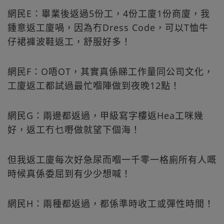
網民E：畢業後返過5份工，4份工廈1份商廈，我
鍾意返工廈喎，因為冇Dress Code，可以T恤牛
仔裙褲波鞋返工，舒服好多！
網民F：O唔OT，其實真係睇工作量同公司文化，
工廈返工都試過最忙嗰陣做到夜晚12點！
網民G：兩邊都返過，甲級寫字樓返Hea工咪幾
好，返工冇乜嘢做就望下個海！
但我返工廈每次好急尿而嗰一千零一格廁所有人嘅
時候真係委屈到有少少想喊！
網民H：兩種都返過，都係準時收工或彈性時間！