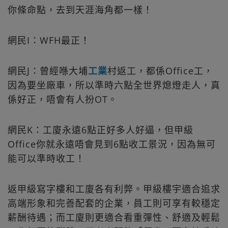
你條命點，去到天涯海角都一樣！
網民I：WFH最正！
網民J：曾經喺大埔
工業
村返工，都係Office工，
因為要坐廠車，所以準時六點全世界熄燈走人，真
係好正，唔會有人扮OT。
網民K：工廈永遠6點正好多人好逼，但甲級
Office你就永遠唔會見到6點收工景況，因為無可
能可以準時收工！
返甲級寫字樓和工廈各有利弊。甲級樓宇適合追求
高端形象和完善配套的企業，員工則可享有較穩定
薪酬待遇；而工廈則更適合看重彈性、舒適及輕鬆