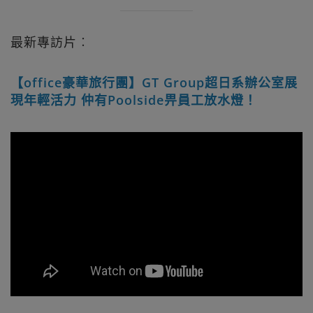
最新專訪片︰
【office豪華旅行團】GT Group超日系辦公室展
現年輕活力 仲有Poolside畀員工放水燈！