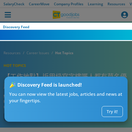
SalaryCheck
CareerMove
Company Profiles
Learning
Resources
V
Discovery Feed
Resources
Career Issues
Hot Topics
HOT TOPICS
【工作地點】返甲級寫字樓嘅人都有莫名優
越感？ 網民力舉優點大讚「工廈至係最好」
Discovery Feed is launched!
You can now view the latest jobs, articles and news at
CT熱話管理員
your fingertips.
Published:
2025-09-07 22:15
Updated:
2025-09-07 22:15
Try it!