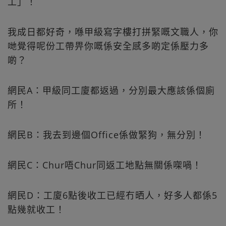
工」！
我成日都好奇，喺甲級寫字樓打拼緊嘅文職人，你
哋覺得呢份工帶畀你嘅係安全感多啲定係壓力多
啲？
網民A：甲級同工廈都返過，分別最大應該係個廁
所！
網民B：我去到邊個Office係做緊狗，無分別！
網民C：Chur唔Chur同返工地點無關係㗎喎！
網民D：工廈6點後收工已經冇晒人，好多人都係5
點幾就收工！