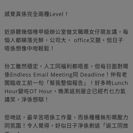
感覺真係完全兩種Level！
近排聽幾個喺甲級辦公室做文職嘅女仔朋友講，每
個人都睇落光鮮，公司大， office又靚，但日子
唔係想像中咁輕鬆！
份工雖然穩定，人工同福利都唔差，但每日面對嘅
係Endless Email Meeting同 Deadline！仲有老
闆臨收工前一句「幫我整個報告」！好多時Lunch
Hour變咗OT Hour，晚黑返到屋企已經冇乜力氣
講笑，淨係想瞓！
佢哋話，最辛苦唔係工作量，而係種種無形嘅壓力
同氛圍！令人覺得，好似日子淨係剩返「返工同放