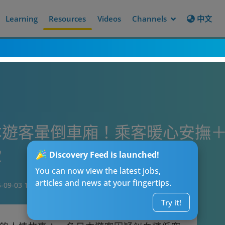
Learning
Resources
Videos
Channels
中文
遊客暈倒車廂！乘客暖心安撫＋急C
愛
Discovery Feed is launched!
You can now view the latest jobs,
articles and news at your fingertips.
-09-03 13:00
Try it!