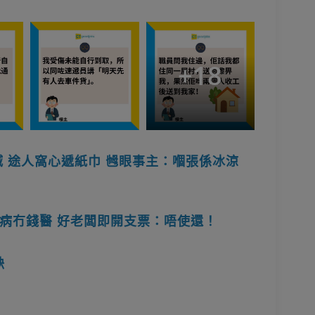
+
18
喊 途人窩心遞紙巾 乸眼事主：嗰張係冰涼
病冇錢醫 好老闆即開支票：唔使還！
缺