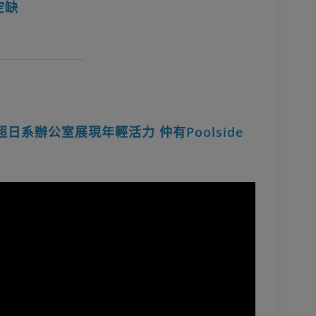
空缺
up超日系辦公室展現年輕活力 仲有Poolside