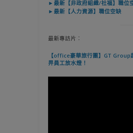
►最新【非政府組織/社福】職位
►最新【人力資源】職位空缺
最新專訪片︰
【office豪華旅行團】GT Gro
畀員工放水燈！