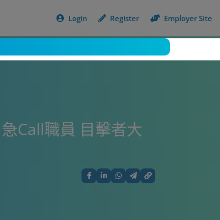
Login
Register
Employer Site
all職員 目擊者大