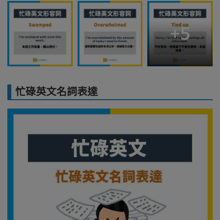
+
5
忙碌英文名詞表達