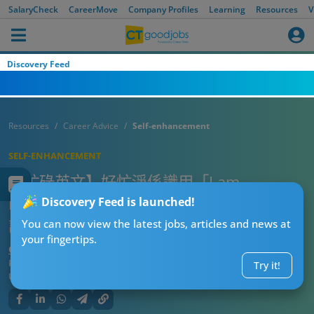
SalaryCheck
CareerMove
Company Profiles
Learning
Resources
V
Discovery Feed
Resources
Career Advice
Self-enhancement
SELF-ENHANCEMENT
【忙碌英文】好忙淨係識用「I am
busy」？10+種超實用形容詞及名詞一次學
Discovery Feed is launched!
識！(附常用英文句型及情境)
You can now view the latest jobs, articles and news at
your fingertips.
CT進修導師阿J
Published:
2026-07-30 05:05
Try it!
Updated:
2026-07-30 05:05