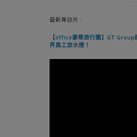
最新專訪片︰
【office豪華旅行團】GT Gro
畀員工放水燈！