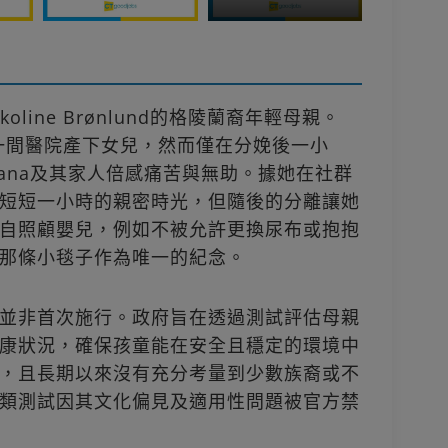
oline Brønlund的格陵蘭裔年輕母親。
哈根一間醫院產下女兒，然而僅在分娩後一小
ana及其家人倍感痛苦與無助。據她在社群
短短一小時的親密時光，但隨後的分離讓她
自照顧嬰兒，例如不被允許更換尿布或抱抱
那條小毯子作為唯一的紀念。
並非首次施行。政府旨在透過測試評估母親
康狀況，確保孩童能在安全且穩定的環境中
，且長期以來沒有充分考量到少數族裔或不
類測試因其文化偏見及適用性問題被官方禁