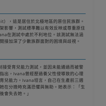
nuit），這是居住於北極地區的原住民族群。
架影響，測試標準難以有效反映或尊重原住
ana在測試中處於不利地位。該測試無法涵
間接加深了少數族群面對的困境與歧視。
強制接受育兒能力測試，並因未能通過而被警
出，Ivana曾經歷過養父性侵導致的心理
兒能力。Ivana坦言，自己在生產前三週
她在分娩時充滿恐懼與無助。她表示：「生
後會失去她。」