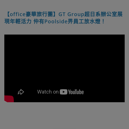
【office豪華旅行團】GT Group超日系辦公室展
現年輕活力 仲有Poolside畀員工放水燈！