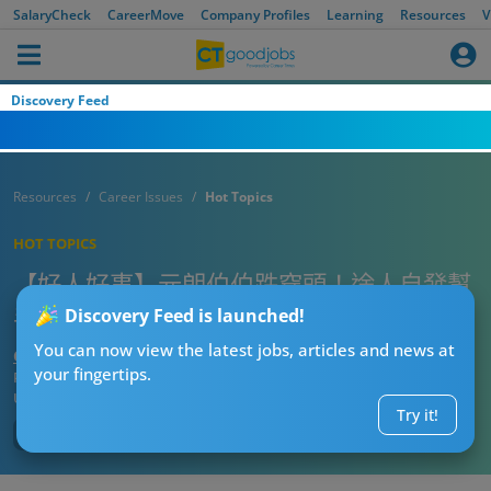
SalaryCheck
CareerMove
Company Profiles
Learning
Resources
V
Discovery Feed
Resources
Career Issues
Hot Topics
HOT TOPICS
【好人好事】元朗伯伯跌穿頭！途人自發幫
手 TVB綠葉1舉動超暖心 網民激讚！
Discovery Feed is launched!
You can now view the latest jobs, articles and news at
CTgoodjobs’ Editor
your fingertips.
Published:
2025-09-13 20:15
Updated:
2025-09-13 20:15
Try it!