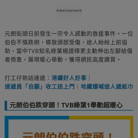
Advertisement
元朗街頭日前發生一宗令人感動的救援事件。一位
伯伯不慎跌倒，導致頭部受傷，途人紛紛上前協
助，當中TVB知名綠葉楊證樺更主動伸出左腳給傷
者倚靠，展現暖心舉動，獲得網民高度讚賞。
打工仔熱話速遞：
港鐵好人好事
｜
速遞員「自願」收工送上門
｜
地鐵爆喊途人遞紙巾
元朗伯伯跌穿頭！TVB綠葉1舉動超暖心