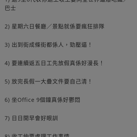
巴士
2) 星期六日餐廳／景點就係要瘋狂排隊
3) 出到街成條街都係人，勁壓逼！
4) 要連續返五日工先放假真係好漫長！
5) 放完長假一大疊文件要自己清！
6) 坐Office 9個鐘真係好鬱悶
7) 日日開早會好眼訓
8) 收工仲要處理工作事情