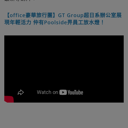
【office豪華旅行團】GT Group超日系辦公室展
現年輕活力 仲有Poolside畀員工放水燈！