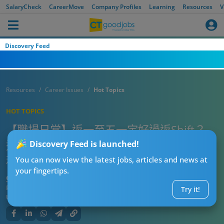
SalaryCheck
CareerMove
Company Profiles
Learning
Resources
V
Discovery Feed
Resources
Career Issues
Hot Topics
HOT TOPICS
【職場日常】返一至五一定好過返Shift？
過來人列8大Office工罪狀 大呻：只係另一
Discovery Feed is launched!
種地獄！
You can now view the latest jobs, articles and news at
your fingertips.
CT熱話管理員
Published:
2025-09-14 18:15
Try it!
Updated:
2025-09-14 18:15