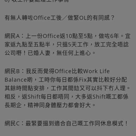
有無人轉咗Office工後／做緊OL的有同感？
網民A：上一份Office返10點至5點，做咗6年。宜
家返九點至五點半，只搵5天工作，放工完全唔諗
公司嘢！已婚人妻，無任何上進心。
網民B：我反而覺得Office比較Work Life
Balance啲，工時你每日都係Fix其實比較好分配
其餘時間點安排，工作其間攰又可以抖下冇人理。
相反，返Shift每日都唔同，大多返Shift嘅工都係
長期企，精神同身體壓力都會好大。
網民C：最緊要搵到適合自己嘅工作同休息模式！