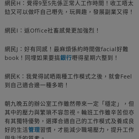
網民H：覺得9至5先係正常人工作時間！收工唔太
攰又可以做吓自己嘢先，玩興趣，發展副業又得！
網民I：返Office社畜感覺更加強烈！
網民J：好有同感！最麻煩係約時間做facial好難
book！同埋如果要搞
銀行
嘢得星期六整到！
網民K：我覺得試晒兩種工作模式之後，就會Feel
到自己適合邊一種多啲！
朝九晚五的辦公室工作雖然帶來一定「穩定」，但
其中的壓力與繁瑣不容忽視。輪班工作雖辛苦但亦
有其獨特優勢，選擇合適自己的工作模式及養成良
好的生活
管理
習慣，才能減少職場壓力，提升工作
與生活的質素。