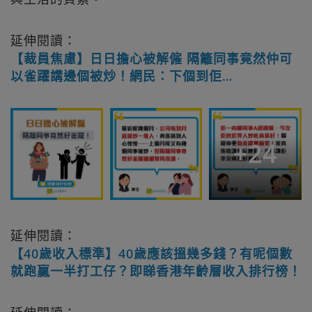
延伸閱讀：
【裁員焦慮】日日擔心被解僱 隔籬同事竟然仲可
以雀躍講邊個被炒！網民：下個到佢…
+
24
延伸閱讀：
【40歲收入標準】40歲應該搵幾多錢？有呢個數
就跑贏一半打工仔？即睇香港年齡層收入排行榜！